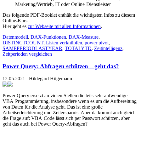
Marketing/Vertrieb, IT oder Online-Dienstleister
Das folgende PDF-Booklet enthält die wichtigsten Infos zu diesem
Online-Kurs.
Hier geht es
zur Webseite mit allen Informationen
.
Datenmodell
,
DAX-Funktionen
,
DAX-Measure
,
DISTINCTCOUNT
,
Listen verknüpfen
,
power pivot
,
SAMEPERIODLASTYEAR
,
TOTALYTD
,
Zeitintelligenz
,
Zeitperioden vergleichen
Power Query: Abfragen schützen – geht das?
12.05.2021
Hildegard Hügemann
Power Query ersetzt an vielen Stellen die teils sehr aufwendige
VBA-Programmierung, insbesondere wenn es um die Aufbereitung
von Daten für die Analyse geht. Das ist eine große
Arbeitserleichterung und Zeitersparnis. Aber da kommt auch gleich
die Frage auf: VBA-Code lässt sich per Passwort schützen, aber
geht das auch bei Power Query-Abfragen?