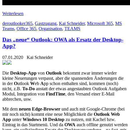
Weiterlesen
deroutlooker365
,
Gastzugang
,
Kai Schneider
,
Microsoft 365
,
MS
Teams
,
Office 365
,
Organisation
,
TEAMS
Das „neue“ Outlook: OWA als Ersatz der Desktop-
App?
07.01.2020
Kai Schneider
Die
Desktop-App
von
Outlook
bekommt zwar immer wieder
kleine Neuerungen verpasst, aber die spannenden Änderungen die
in der
O
utlook
W
eb
A
pp schon enthalten sind, kommen (noch)
nicht, z.B.
To-Do
anstatt der etwas angestaubten Outlook Aufgaben
Modul, Integration von
FindTime
, den Versand einer E-Mail
abbrechen, usw.
Mit dem
neuen Edge-Browser
und auch mit Google-Chrome (bei
mir noch nicht) kommt eine neue Möglichkeit die
Outlook Web
App
unter
Windows 10 Desktop
zu nutzen, mit Kachel bzw.
Eintrag in das Startmenü. Und da
OWA
auch offline genutzt werden
kann, ein vollständiger Ersatz der Desktopanwendung – na fast, mir