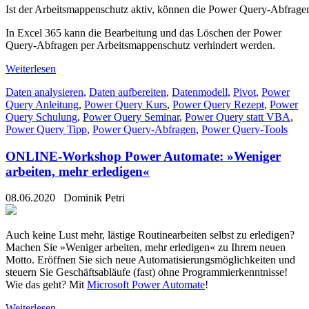
Ist der Arbeitsmappenschutz aktiv, können die Power Query-Abfragen 
In Excel 365 kann die Bearbeitung und das Löschen der Power
Query-Abfragen per Arbeitsmappenschutz verhindert werden.
Weiterlesen
Daten analysieren
,
Daten aufbereiten
,
Datenmodell
,
Pivot
,
Power
Query Anleitung
,
Power Query Kurs
,
Power Query Rezept
,
Power
Query Schulung
,
Power Query Seminar
,
Power Query statt VBA
,
Power Query Tipp
,
Power Query-Abfragen
,
Power Query-Tools
ONLINE-Workshop Power Automate: »Weniger
arbeiten, mehr erledigen«
08.06.2020
Dominik Petri
Auch keine Lust mehr, lästige Routinearbeiten selbst zu erledigen?
Machen Sie »Weniger arbeiten, mehr erledigen« zu Ihrem neuen
Motto. Eröffnen Sie sich neue Automatisierungsmöglichkeiten und
steuern Sie Geschäftsabläufe (fast) ohne Programmierkenntnisse!
Wie das geht? Mit
Microsoft Power Automate
!
Weiterlesen