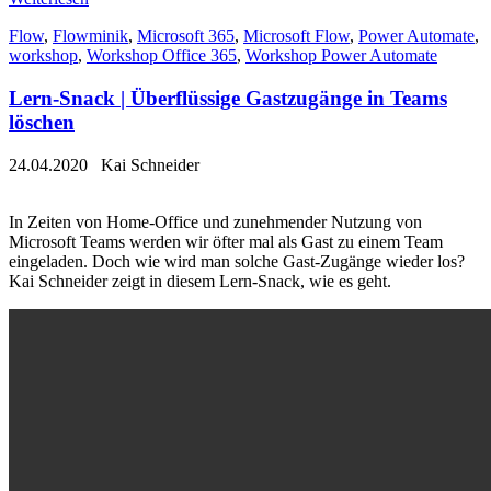
Flow
,
Flowminik
,
Microsoft 365
,
Microsoft Flow
,
Power Automate
,
workshop
,
Workshop Office 365
,
Workshop Power Automate
Lern-Snack | Überflüssige Gastzugänge in Teams
löschen
24.04.2020
Kai Schneider
In Zeiten von Home-Office und zunehmender Nutzung von
Microsoft Teams werden wir öfter mal als Gast zu einem Team
eingeladen. Doch wie wird man solche Gast-Zugänge wieder los?
Kai Schneider zeigt in diesem Lern-Snack, wie es geht.