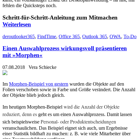
fehlen die Quicksteps noch.
Schritt-für-Schritt-Anleitung zum Mitmachen
Weiterlesen
deroutlooker365
,
FindTime
,
Office 365
,
Outlook 365
,
OWA
,
To-Do
Einen Auswahlprozess wirkungsvoll präsentieren
mit »Morphen«
07.08.2018
Vera Schiecke
Im
Morphen-Beispiel von gestern
wurden die Objekte auf den
Folien verschoben sowie in Farbe und Größe verändert. Die Anzahl
der Objekte blieb jedoch gleich.
wird die Anzahl der Objekte
Im heutigen Morphen-Beispiel
reduziert, denn es
geht es um einen Auswahlprozess. Damit lassen
Personal- oder Produktentscheidungen
sich beispielsweise
veranschaulichen. Das Beispiel eignet sich auch, um Ergebnisse
einer Statistik bildhaft zu machen: z. B. wie viele Mitarbeiter über