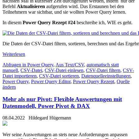
nächsten Mal in kürzester Zeit durchgeführt werden, indem nur der
Befehl
Aktualisieren
aufgerufen wird. Das Erstaunen bei den
Teilnehmern war sichtbar, und sie wollten Power Query lernen.
In diesem
Power Query Rezept #24
beschreibe ich, WIE es geht.
Die Daten der CSV-Datei filtern, sortieren, berechnen und das Ergebn
Weiterlesen
Abfragen in Power Query
,
Aus Text/CSV
,
automatisch statt
manuell
,
CSV-Datei
,
CSV-Datei einlesen
,
CSV-Datei filtern
,
CSV-
Datei importieren
,
CSV-Datei sortieren
,
Datenquelleeinstellungen
,
Power Query
,
Power Query Editor
,
Power Query Rezept
,
Quelle
ändern
Mehr als nur Pivot: Flexible Auswertungen mit
Datenmodell, Power Pivot & DAX
08.04.2022
Hildegard Hügemann
Wer seine Auswertungen an stets neue Anforderungen anpassen