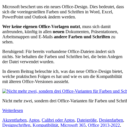
Microsoft beschert uns ein neues Office-Design. Dies bedeutet, dass
sich die voreingestellten Farben und Schriften in Word, Excel,
PowerPoint und Outlook ändern werden.
Wer keine eigenen Office-Vorlagen nutzt
, muss sich damit
anfreunden, künftig in allen
neuen
Dokumenten, Präsentationen,
Arbeitsmappen und E-Mails
andere Farben und Schriften
zu
sehen.
Beruhigend: Für bereits vorhandene Office-Dateien ändert sich
nichts. Sie behalten die Farben und Schriften bei, die beim Anlegen
der Datei verwendet wurden.
In diesem Beitrag beleuchte ich, was das neue Office-Design bietet,
welche praktischen Folgen es hat und wie es um die Kompatibilität
mit älteren Office-Versionen aussieht.
Nicht mehr zwei, sondern drei Office-Varianten für Farben und Schrif
Weiterlesen
Akzentfarben
,
Aptos
,
Calibri oder Aptos
,
Dateigröße
,
Designfarben
,
Designschriften
,
Kompatibilität
,
Microsoft 365
,
Office 2013-2022
,