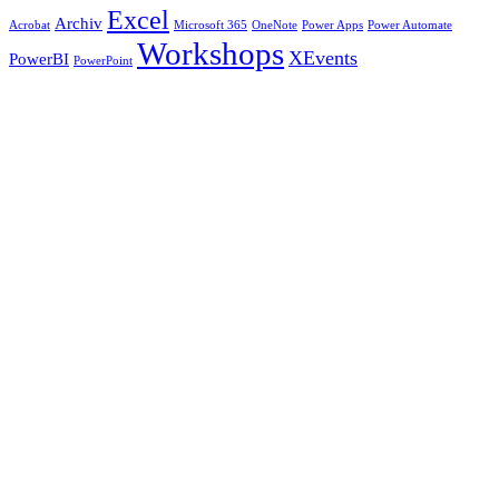
Excel
Archiv
Acrobat
Microsoft 365
OneNote
Power Apps
Power Automate
Workshops
XEvents
PowerBI
PowerPoint