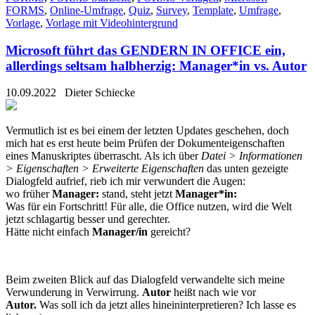
FORMS
,
Online-Umfrage
,
Quiz
,
Survey
,
Template
,
Umfrage
,
Vorlage
,
Vorlage mit Videohintergrund
Microsoft führt das GENDERN IN OFFICE ein,
allerdings seltsam halbherzig: Manager*in vs. Autor
10.09.2022
Dieter Schiecke
Vermutlich ist es bei einem der letzten Updates geschehen, doch
mich hat es erst heute beim Prüfen der Dokumenteigenschaften
eines Manuskriptes überrascht. Als ich über
Datei > Informationen
> Eigenschaften > Erweiterte Eigenschaften
das unten gezeigte
Dialogfeld aufrief, rieb ich mir verwundert die Augen:
wo früher
Manager:
stand, steht jetzt
Manager*in:
Was für ein Fortschritt! Für alle, die Office nutzen, wird die Welt
jetzt schlagartig besser und gerechter.
Hätte nicht einfach
Manager/in
gereicht?
Beim zweiten Blick auf das Dialogfeld verwandelte sich meine
Verwunderung in Verwirrung.
Autor
heißt nach wie vor
Autor.
Was soll ich da jetzt alles hineininterpretieren? Ich lasse es