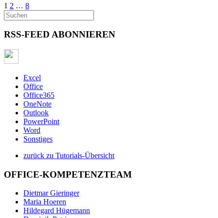
1
2
…
8
RSS-FEED ABONNIEREN
Excel
Office
Office365
OneNote
Outlook
PowerPoint
Word
Sonstiges
zurück zu Tutorials-Übersicht
OFFICE-KOMPETENZTEAM
Dietmar Gieringer
Maria Hoeren
Hildegard Hügemann