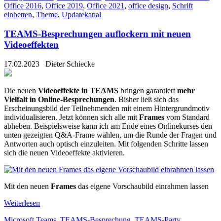
Office 2016
,
Office 2019
,
Office 2021
,
office design
,
Schrift
einbetten
,
Theme
,
Updatekanal
TEAMS-Besprechungen auflockern mit neuen
Videoeffekten
17.02.2023
Dieter Schiecke
Die neuen
Videoeffekte in TEAMS
bringen garantiert
mehr
Vielfalt in Online-Besprechungen
. Bisher ließ sich das
Erscheinungsbild der Teilnehmenden mit einem Hintergrundmotiv
individualisieren. Jetzt können sich alle mit
Frames
vom Standard
abheben. Beispielsweise kann ich am Ende eines Onlinekurses den
unten gezeigten Q&A-Frame wählen, um die Runde der Fragen und
Antworten auch optisch einzuleiten. Mit folgenden Schritte lassen
sich die neuen Videoeffekte aktivieren.
Mit den neuen
Frames
das eigene Vorschaubild einrahmen lassen
Weiterlesen
Microsoft Teams
,
TEAMS-Besprechung
,
TEAMS-Party
,