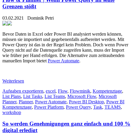
Grenzen stößt
03.02.2021
Dominik Petri
Bevor Daten in Excel oder Power BI analysiert werden können,
müssen sie importiert und gegebenenfalls aufbereitet werden. Mit
Power Query ist das in der Regel kein Problem. Doch wenn Power
Query nicht auf die Datenquelle zugreifen kann, muss der Import
wie früher per Hand erfolgen. Die Alternative zum zeitraubenden
manuellen Import bietet
Power Automate
.
Weiterlesen
Aufgaben exportieren
,
excel
,
Flow
,
Flowminik
,
Kompetenztage
,
List Plans
,
List Tasks
,
List Teams
,
Microsoft Flow
,
Microsoft
Planner
,
Planner
,
Power Automate
,
Power BI Desktop
,
Power BI
Kompetenztage
,
Power Platform
,
Power Query
,
Task
,
TEAMS
,
workshop
So werden Genehmigungen ganz einfach und 100 %
digital erledigt