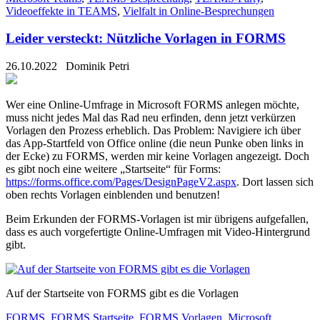
Videoeffekte in TEAMS
,
Vielfalt in Online-Besprechungen
Leider versteckt: Nützliche Vorlagen in FORMS
26.10.2022
Dominik Petri
We
r eine Online-Umfrage in Microsoft FORMS anlegen möchte,
muss nicht
jedes Mal das Rad neu erfinden, denn jetzt
verkürzen
Vorlagen den Prozess erheblich
. Das Problem:
Navigiere ich über
das App-Startfeld von Office online (die neun Punke oben links in
der Ecke) zu FORMS, werden mir keine Vorlagen angezeigt. Doch
es gibt noch eine
weitere „Startseite“ für Forms:
https://forms.office.com/Pages/DesignPageV2.aspx
. Dort
lassen sich
oben rechts Vorlagen einblenden und benutzen!
Beim Erkunden der FORMS-Vorlagen ist mir übrigens aufgefallen,
dass es auch vorgefertigte Online-Umfragen mit Video-Hintergrund
gibt.
Auf der Startseite von FORMS gibt es die Vorlagen
FORMS
,
FORMS Startseite
,
FORMS Vorlagen
,
Microsoft