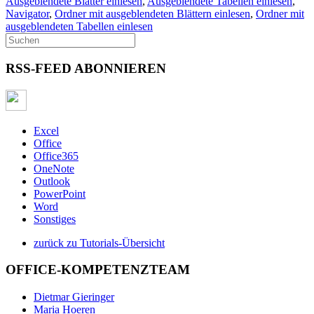
Ausgeblendete Blätter einlesen
,
Ausgeblendete Tabellen einlesen
,
Navigator
,
Ordner mit ausgeblendeten Blättern einlesen
,
Ordner mit
ausgeblendeten Tabellen einlesen
RSS-FEED ABONNIEREN
Excel
Office
Office365
OneNote
Outlook
PowerPoint
Word
Sonstiges
zurück zu Tutorials-Übersicht
OFFICE-KOMPETENZTEAM
Dietmar Gieringer
Maria Hoeren