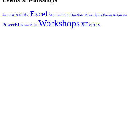
Excel
Archiv
Acrobat
Microsoft 365
OneNote
Power Apps
Power Automate
Workshops
XEvents
PowerBI
PowerPoint