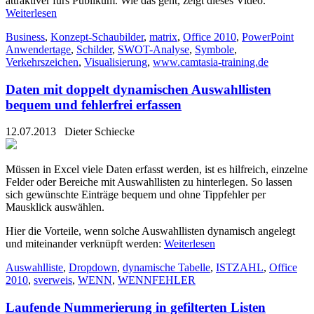
attraktiver fürs Publikum. Wie das geht, zeigt dieses Video.
Weiterlesen
Business
,
Konzept-Schaubilder
,
matrix
,
Office 2010
,
PowerPoint
Anwendertage
,
Schilder
,
SWOT-Analyse
,
Symbole
,
Verkehrszeichen
,
Visualisierung
,
www.camtasia-training.de
Daten mit doppelt dynamischen Auswahllisten
bequem und fehlerfrei erfassen
12.07.2013
Dieter Schiecke
Müssen in Excel viele Daten erfasst werden, ist es hilfreich, einzelne
Felder oder Bereiche mit Auswahllisten zu hinterlegen. So lassen
sich gewünschte Einträge bequem und ohne Tippfehler per
Mausklick auswählen.
Hier die Vorteile, wenn solche Auswahllisten dynamisch angelegt
und miteinander verknüpft werden:
Weiterlesen
Auswahlliste
,
Dropdown
,
dynamische Tabelle
,
ISTZAHL
,
Office
2010
,
sverweis
,
WENN
,
WENNFEHLER
Laufende Nummerierung in gefilterten Listen