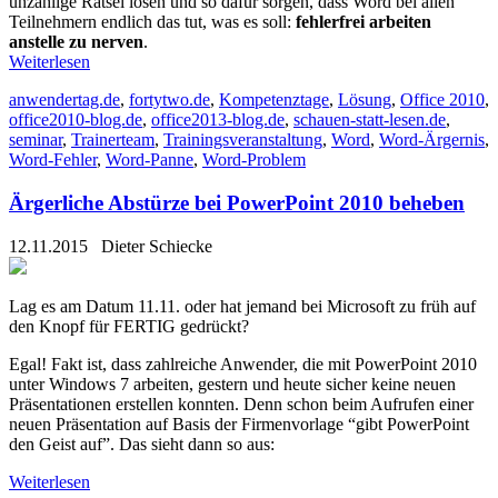
unzählige Rätsel lösen und so dafür sorgen, dass Word bei allen
Teilnehmern endlich das tut, was es soll:
fehlerfrei arbeiten
anstelle zu nerven
.
Weiterlesen
anwendertag.de
,
fortytwo.de
,
Kompetenztage
,
Lösung
,
Office 2010
,
office2010-blog.de
,
office2013-blog.de
,
schauen-statt-lesen.de
,
seminar
,
Trainerteam
,
Trainingsveranstaltung
,
Word
,
Word-Ärgernis
,
Word-Fehler
,
Word-Panne
,
Word-Problem
Ärgerliche Abstürze bei PowerPoint 2010 beheben
12.11.2015
Dieter Schiecke
Lag es am Datum 11.11. oder hat jemand bei Microsoft zu früh auf
den Knopf für FERTIG gedrückt?
Egal! Fakt ist, dass zahlreiche Anwender, die mit PowerPoint 2010
unter Windows 7 arbeiten, gestern und heute sicher keine neuen
Präsentationen erstellen konnten. Denn schon beim Aufrufen einer
neuen Präsentation auf Basis der Firmenvorlage “gibt PowerPoint
den Geist auf”. Das sieht dann so aus:
Weiterlesen