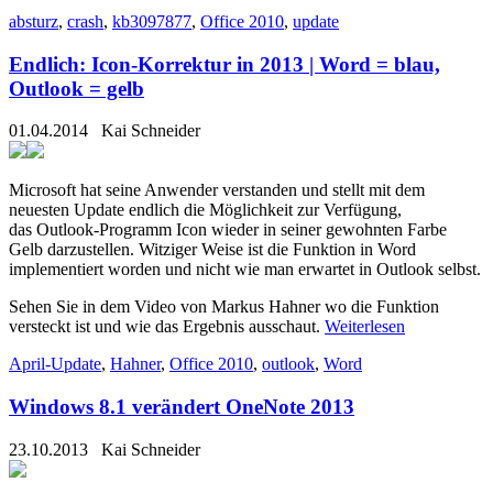
absturz
,
crash
,
kb3097877
,
Office 2010
,
update
Endlich: Icon-Korrektur in 2013 | Word = blau,
Outlook = gelb
01.04.2014
Kai Schneider
Microsoft hat seine Anwender verstanden und stellt mit dem
neuesten Update endlich die Möglichkeit zur Verfügung,
das Outlook-Programm Icon wieder in seiner gewohnten Farbe
Gelb darzustellen. Witziger Weise ist die Funktion in Word
implementiert worden und nicht wie man erwartet in Outlook selbst.
Sehen Sie in dem Video von Markus Hahner wo die Funktion
versteckt ist und wie das Ergebnis ausschaut.
Weiterlesen
April-Update
,
Hahner
,
Office 2010
,
outlook
,
Word
Windows 8.1 verändert OneNote 2013
23.10.2013
Kai Schneider