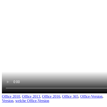
Office 2010
,
Office 2013
,
Office 2016
,
Office 365
,
Office-Version
,
Version
,
welche Office-Version