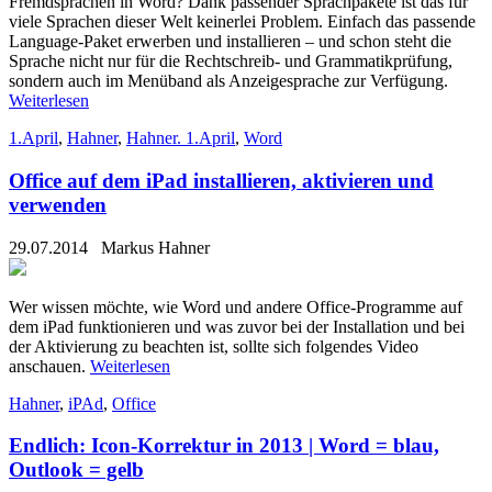
Fremdsprachen in Word? Dank passender Sprachpakete ist das für
viele Sprachen dieser Welt keinerlei Problem. Einfach das passende
Language-Paket erwerben und installieren – und schon steht die
Sprache nicht nur für die Rechtschreib- und Grammatikprüfung,
sondern auch im Menüband als Anzeigesprache zur Verfügung.
Weiterlesen
1.April
,
Hahner
,
Hahner. 1.April
,
Word
Office auf dem iPad installieren, aktivieren und
verwenden
29.07.2014
Markus Hahner
Wer wissen möchte, wie Word und andere Office-Programme auf
dem iPad funktionieren und was zuvor bei der Installation und bei
der Aktivierung zu beachten ist, sollte sich folgendes Video
anschauen.
Weiterlesen
Hahner
,
iPAd
,
Office
Endlich: Icon-Korrektur in 2013 | Word = blau,
Outlook = gelb