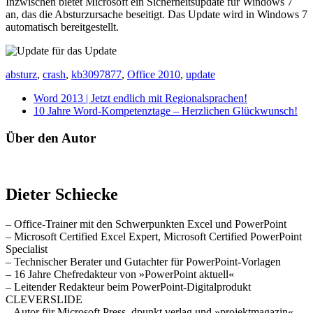
Inzwischen bietet Microsoft ein Sicherheitsupdate für Windows 7
an, das die Absturzursache beseitigt. Das Update wird in Windows 7
automatisch bereitgestellt.
absturz
,
crash
,
kb3097877
,
Office 2010
,
update
Word 2013 | Jetzt endlich mit Regionalsprachen!
10 Jahre Word-Kompetenztage – Herzlichen Glückwunsch!
Über den Autor
Dieter Schiecke
– Office-Trainer mit den Schwerpunkten Excel und PowerPoint
– Microsoft Certified Excel Expert, Microsoft Certified PowerPoint
Specialist
– Technischer Berater und Gutachter für PowerPoint-Vorlagen
– 16 Jahre Chefredakteur von »PowerPoint aktuell«
– Leitender Redakteur beim PowerPoint-Digitalprodukt
CLEVERSLIDE
– Autor für Microsoft Press, dpunkt.verlag und »projektmagazin«