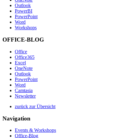
Outlook
PowerBI
PowerPoint
Word
Workshops
OFFICE-BLOG
Office
Office365
Excel
OneNote
Outlook
PowerPoint
Word
Camtasia
Newsletter
zurück zur Übersicht
Navigation
Events & Workshops
Office-Blog