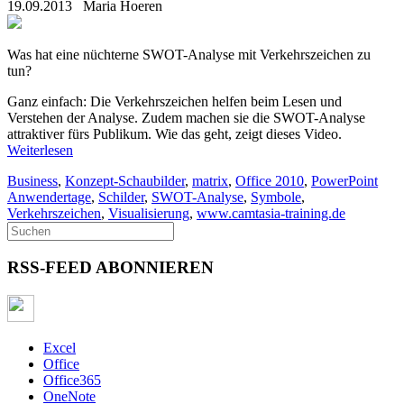
19.09.2013
Maria Hoeren
Was hat eine nüchterne SWOT-Analyse mit Verkehrszeichen zu
tun?
Ganz einfach: Die Verkehrszeichen helfen beim Lesen und
Verstehen der Analyse. Zudem machen sie die SWOT-Analyse
attraktiver fürs Publikum. Wie das geht, zeigt dieses Video.
Weiterlesen
Business
,
Konzept-Schaubilder
,
matrix
,
Office 2010
,
PowerPoint
Anwendertage
,
Schilder
,
SWOT-Analyse
,
Symbole
,
Verkehrszeichen
,
Visualisierung
,
www.camtasia-training.de
RSS-FEED ABONNIEREN
Excel
Office
Office365
OneNote