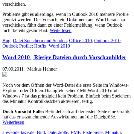
verschicken.
Probleme gibt es allerdings, wenn in Outlook 2010 mehrere Profile
genutzt werden. Der Versuch, ein Dokument aus Word heraus zu
verschicken, führt dann zu einer Fehlermeldung, wenn Outlook
nicht bereits gestartet ist.
Weiterlesen
Bug
,
Datei Speichern und Senden
,
Office 2010
,
Outlook 2010
,
Outlook Profile; Hotfix
,
Word 2010
Word 2010 | Riesige Dateien durch Vorschaubilder
07.09.2011
Markus Hahner
Noch vor dem Öffnen der Word-Datei die erste Seite im Windows-
Explorer oder Öffnen-Dialogfeld sehen? Mit Word 2010 und
Windows 7 ist das prinzipiell kein Problem. Einfach beim Speichern
das Miniatur-Kontrollkästchen aktivieren, fertig.
Doch Vorsicht Falle:
Befindet sich auf der ersten Seite eine Grafik,
hat das ernstzunehmende Auswirkungen auf die Dateigröße.
Weiterlesen
anwendertage.de
,
Bild
,
Dateigröße
,
EMF
,
Erste Seite
,
Miniatur
,