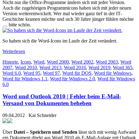
Nicht nur die Office-Programme ändern sich mit jeder Version.
Auch die zugehörigen Programmicons haben sich mit jeder neuen
Version weiterentwickelt. Wer mal wieder ganz tief in der IT-
Geschichte kramen möchte und sich 30 Jahre jünger fühlen möchte
… bitte schön.
So haben sich die Word-Icons im Laufe der Zeit verändert.
Weiterlesen
Historie
,
Icons
,
Word
,
Word 2000
,
Word 2002
,
Word 2003
,
Word
2007
,
Word 2010
,
Word 2013
,
Word 2016
,
Word 2019
,
Word 365
,
Word 6.0
,
Word 95
,
Word 97
,
Word für DOS
,
Word für Windows
,
Word für Windows 1.1
,
Word für Windows 2.0
,
Word für Windows
6.0
Word und Outlook 2010 | Fehler beim E-Mail-
Versand von Dokumenten beheben
09.04.2012
Kai Schneider
Über
Datei – Speichern und Senden
lässt sich mit wenig Aufwand
ein Dokument direkt aus Word 2010 als E-Mail-Anlage mit Outlook