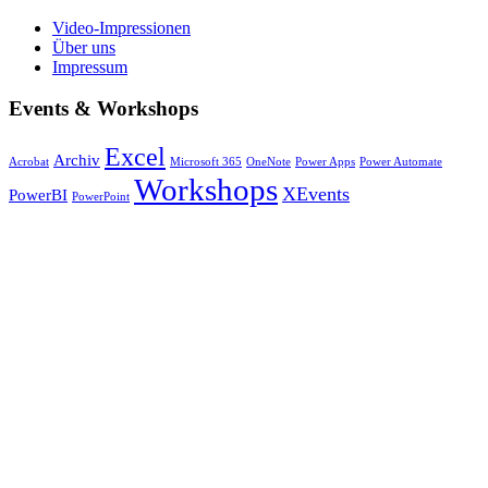
Video-Impressionen
Über uns
Impressum
Events & Workshops
Excel
Archiv
Acrobat
Microsoft 365
OneNote
Power Apps
Power Automate
Workshops
XEvents
PowerBI
PowerPoint