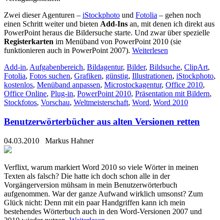
Zwei dieser Agenturen –
iStockphoto
und
Fotolia
– gehen noch
einen Schritt weiter und bieten
Add-Ins
an, mit denen ich direkt aus
PowerPoint heraus die Bildersuche starte. Und zwar über spezielle
Registerkarten
im Menüband von PowerPoint 2010 (sie
funktionieren auch in PowerPoint 2007).
Weiterlesen
Add-in
,
Aufgabenbereich
,
Bildagentur
,
Bilder
,
Bildsuche
,
ClipArt
,
Fotolia
,
Fotos suchen
,
Grafiken
,
günstig
,
Illustrationen
,
iStockphoto
,
kostenlos
,
Menüband anpassen
,
Microstockagentur
,
Office 2010
,
Office Online
,
Plug-in
,
PowerPoint 2010
,
Präsentation mit Bildern
,
Stockfotos
,
Vorschau
,
Weltmeisterschaft
,
Word
,
Word 2010
Benutzerwörterbücher aus alten Versionen retten
04.03.2010
Markus Hahner
Verflixt, warum markiert Word 2010 so viele Wörter in meinen
Texten als falsch? Die hatte ich doch schon alle in der
Vorgängerversion mühsam in mein Benutzerwörterbuch
aufgenommen. War der ganze Aufwand wirklich umsonst? Zum
Glück nicht: Denn mit ein paar Handgriffen kann ich mein
bestehendes Wörterbuch auch in den Word-Versionen 2007 und