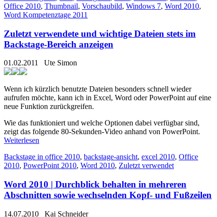
Office 2010
,
Thumbnail
,
Vorschaubild
,
Windows 7
,
Word 2010
,
Word Kompetenztage 2011
Zuletzt verwendete und wichtige Dateien stets im
Backstage-Bereich anzeigen
01.02.2011
Ute Simon
Wenn ich kürzlich benutzte Dateien besonders schnell wieder
aufrufen möchte, kann ich in Excel, Word oder PowerPoint auf eine
neue Funktion zurückgreifen.
Wie das funktioniert und welche Optionen dabei verfügbar sind,
zeigt das folgende 80-Sekunden-Video anhand von PowerPoint.
Weiterlesen
Backstage in office 2010
,
backstage-ansicht
,
excel 2010
,
Office
2010
,
PowerPoint 2010
,
Word 2010
,
Zuletzt verwendet
Word 2010 | Durchblick behalten in mehreren
Abschnitten sowie wechselnden Kopf- und Fußzeilen
14.07.2010
Kai Schneider