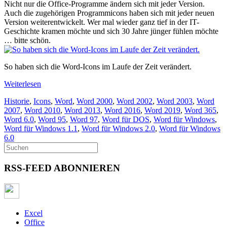
Nicht nur die Office-Programme ändern sich mit jeder Version.
Auch die zugehörigen Programmicons haben sich mit jeder neuen
Version weiterentwickelt. Wer mal wieder ganz tief in der IT-
Geschichte kramen möchte und sich 30 Jahre jünger fühlen möchte
… bitte schön.
So haben sich die Word-Icons im Laufe der Zeit verändert.
Weiterlesen
Historie
,
Icons
,
Word
,
Word 2000
,
Word 2002
,
Word 2003
,
Word
2007
,
Word 2010
,
Word 2013
,
Word 2016
,
Word 2019
,
Word 365
,
Word 6.0
,
Word 95
,
Word 97
,
Word für DOS
,
Word für Windows
,
Word für Windows 1.1
,
Word für Windows 2.0
,
Word für Windows
6.0
RSS-FEED ABONNIEREN
Excel
Office