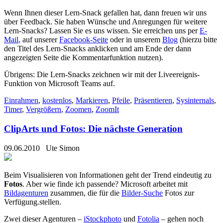
Wenn Ihnen dieser Lern-Snack gefallen hat, dann freuen wir uns
über Feedback. Sie haben Wünsche und Anregungen für weitere
Lern-Snacks? Lassen Sie es uns wissen. Sie erreichen uns per
E-
Mail
, auf unserer
Facebook-Seite
oder in unserem
Blog
(hierzu bitte
den Titel des Lern-Snacks anklicken und am Ende der dann
angezeigten Seite die Kommentarfunktion nutzen).
Übrigens: Die Lern-Snacks zeichnen wir mit der Liveereignis-
Funktion von Microsoft Teams auf.
Einrahmen
,
kostenlos
,
Markieren
,
Pfeile
,
Präsentieren
,
Sysinternals
,
Timer
,
Vergrößern
,
Zoomen
,
ZoomIt
ClipArts und Fotos: Die nächste Generation
09.06.2010
Ute Simon
Beim Visualisieren von Informationen geht der Trend eindeutig zu
Fotos
. Aber wie finde ich passende? Microsoft arbeitet mit
Bildagenturen
zusammen, die für die
Bilder-Suche
Fotos zur
Verfügung.stellen.
Zwei dieser Agenturen –
iStockphoto
und
Fotolia
– gehen noch