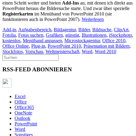
einen Schritt weiter und bieten
Add-Ins
an, mit denen ich direkt aus
PowerPoint heraus die Bildersuche starte. Und zwar über spezielle
Registerkarten
im Menüband von PowerPoint 2010 (sie
funktionieren auch in PowerPoint 2007).
Weiterlesen
Add-in
,
Aufgabenbereich
,
Bildagentur
,
Bilder
,
Bildsuche
,
ClipArt
,
Fotolia
,
Fotos suchen
,
Grafiken
,
günstig
,
Illustrationen
,
iStockphoto
,
kostenlos
,
Menüband anpassen
,
Microstockagentur
,
Office 2010
,
Office Online
,
Plug-in
,
PowerPoint 2010
,
Präsentation mit Bildern
,
Stockfotos
,
Vorschau
,
Weltmeisterschaft
,
Word
,
Word 2010
RSS-FEED ABONNIEREN
Excel
Office
Office365
OneNote
Outlook
PowerPoint
Word
Sonstiges