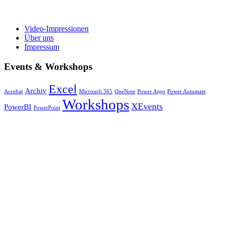
Video-Impressionen
Über uns
Impressum
Events & Workshops
Excel
Archiv
Acrobat
Microsoft 365
OneNote
Power Apps
Power Automate
Workshops
XEvents
PowerBI
PowerPoint