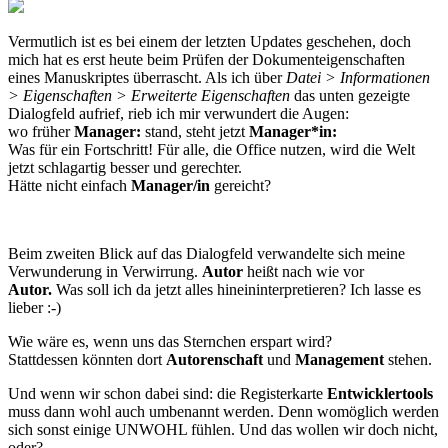
Vermutlich ist es bei einem der letzten Updates geschehen, doch
mich hat es erst heute beim Prüfen der Dokumenteigenschaften
eines Manuskriptes überrascht. Als ich über
Datei > Informationen
> Eigenschaften > Erweiterte Eigenschaften
das unten gezeigte
Dialogfeld aufrief, rieb ich mir verwundert die Augen:
wo früher
Manager:
stand, steht jetzt
Manager*in:
Was für ein Fortschritt! Für alle, die Office nutzen, wird die Welt
jetzt schlagartig besser und gerechter.
Hätte nicht einfach
Manager/in
gereicht?
Beim zweiten Blick auf das Dialogfeld verwandelte sich meine
Verwunderung in Verwirrung.
Autor
heißt nach wie vor
Autor.
Was soll ich da jetzt alles hineininterpretieren? Ich lasse es
lieber :-)
Wie wäre es, wenn uns das Sternchen erspart wird?
Stattdessen könnten dort
Autorenschaft
und
Management
stehen.
Und wenn wir schon dabei sind: die Registerkarte
Entwicklertools
muss dann wohl auch umbenannt werden. Denn womöglich werden
sich sonst einige UNWOHL fühlen. Und das wollen wir doch nicht,
oder?