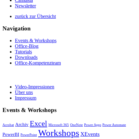
Camtasia
Newsletter
zurück zur Übersicht
Navigation
Events & Workshops
Office-Blog
Tutorials
Downloads
Office-Kompetenzteam
Video-Impressionen
Über uns
Impressum
Events & Workshops
Excel
Archiv
Acrobat
Microsoft 365
OneNote
Power Apps
Power Automate
Workshops
XEvents
PowerBI
PowerPoint