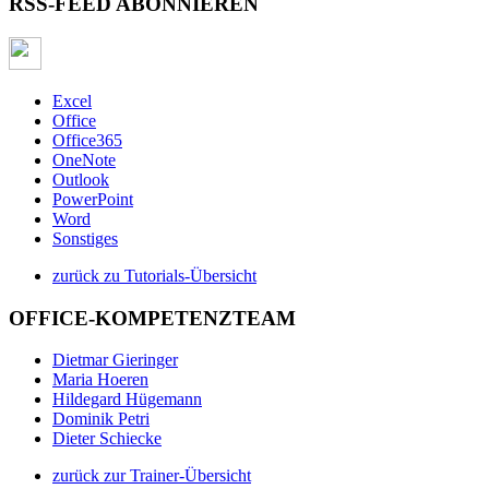
RSS-FEED ABONNIEREN
Excel
Office
Office365
OneNote
Outlook
PowerPoint
Word
Sonstiges
zurück zu Tutorials-Übersicht
OFFICE-KOMPETENZTEAM
Dietmar Gieringer
Maria Hoeren
Hildegard Hügemann
Dominik Petri
Dieter Schiecke
zurück zur Trainer-Übersicht