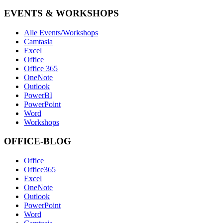
EVENTS & WORKSHOPS
Alle Events/Workshops
Camtasia
Excel
Office
Office 365
OneNote
Outlook
PowerBI
PowerPoint
Word
Workshops
OFFICE-BLOG
Office
Office365
Excel
OneNote
Outlook
PowerPoint
Word