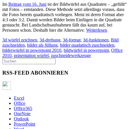
Im
Beitrag vom 16. Juni
ist der Bildwürfel aus Quadraten – „gefüllt“
mit Fotos – entstanden. Diese Methode setzt allerdings voraus, dass
die Fotos bereits quadratisch vorliegen. Meist ist deren Format aber
4:3 oder 3:2. Damit werden Bilder beim Einfügen in die Quadrate
gestaucht. Bei Landschaftsaufnahmen fällt das kaum auf, bei
Personen schon. Deshalb hier die Alternative.
Weiterlesen
3d würfel zeichnen
,
3d-drehung
,
3d-format
,
3d-funktionen
,
Bild
zuschneiden
,
bilder als füllung
,
bilder quadatisch zuschneiden
,
bilderwürfel in powerpoint 2010
,
bildwürfel in powerpoint
,
Office
2010
,
präsentation würfel
,
zuschneidewerkzeuge
RSS-FEED ABONNIEREN
Excel
Office
Office365
OneNote
Outlook
PowerPoint