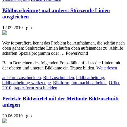
Bildbearbeitung mal anders: Stürzende Linien
ausgleichen
12.09.2010
g.o.
Wer fotografiert, kennt das Problem bei Aufnahmen, die schräg nach
oben gehen: Senkrechte Linien laufen oben aufeinander zu. Abhilfe
schaffen Spezialprogramm oder … PowerPoint!
Beim Betrachten des folgenden Fotos fällt auf, dass die Linien mit
der oberen und unteren Bildkante ein Trapez bilden.
Weiterlesen
auf form zuschneiden
,
Bild zuschneiden
,
bildbearbeitung
,
bildbearbeitung werkzeuge
,
Bildform
,
foto nachbearbeiten
,
Office
2010
,
trapez form zuschneiden
Perfekte Bildwürfel mit der Methode Bildzuschnitt
anlegen
20.06.2010
g.o.