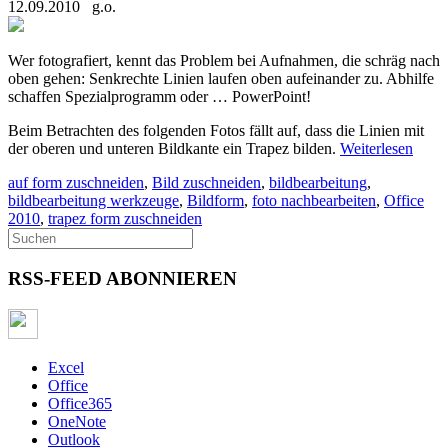
12.09.2010
g.o.
Wer fotografiert, kennt das Problem bei Aufnahmen, die schräg nach
oben gehen: Senkrechte Linien laufen oben aufeinander zu. Abhilfe
schaffen Spezialprogramm oder … PowerPoint!
Beim Betrachten des folgenden Fotos fällt auf, dass die Linien mit
der oberen und unteren Bildkante ein Trapez bilden.
Weiterlesen
auf form zuschneiden
,
Bild zuschneiden
,
bildbearbeitung
,
bildbearbeitung werkzeuge
,
Bildform
,
foto nachbearbeiten
,
Office
2010
,
trapez form zuschneiden
RSS-FEED ABONNIEREN
Excel
Office
Office365
OneNote
Outlook