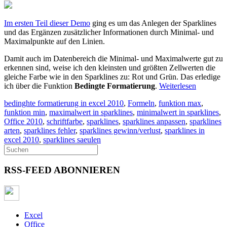
Im ersten Teil dieser Demo
ging es um das Anlegen der Sparklines
und das Ergänzen zusätzlicher Informationen durch Minimal- und
Maximalpunkte auf den Linien.
Damit auch im Datenbereich die Minimal- und Maximalwerte gut zu
erkennen sind, weise ich den kleinsten und größten Zellwerten die
gleiche Farbe wie in den Sparklines zu: Rot und Grün. Das erledige
ich über die Funktion
Bedingte Formatierung
.
Weiterlesen
bedinghte formatierung in excel 2010
,
Formeln
,
funktion max
,
funktion min
,
maximalwert in sparklines
,
minimalwert in sparklines
,
Office 2010
,
schriftfarbe
,
sparklines
,
sparklines anpassen
,
sparklines
arten
,
sparklines fehler
,
sparklines gewinn/verlust
,
sparklines in
excel 2010
,
sparklines saeulen
RSS-FEED ABONNIEREN
Excel
Office