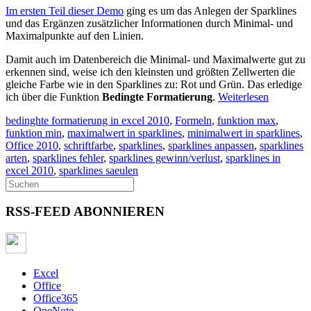
Im ersten Teil dieser Demo
ging es um das Anlegen der Sparklines
und das Ergänzen zusätzlicher Informationen durch Minimal- und
Maximalpunkte auf den Linien.
Damit auch im Datenbereich die Minimal- und Maximalwerte gut zu
erkennen sind, weise ich den kleinsten und größten Zellwerten die
gleiche Farbe wie in den Sparklines zu: Rot und Grün. Das erledige
ich über die Funktion
Bedingte Formatierung
.
Weiterlesen
bedinghte formatierung in excel 2010
,
Formeln
,
funktion max
,
funktion min
,
maximalwert in sparklines
,
minimalwert in sparklines
,
Office 2010
,
schriftfarbe
,
sparklines
,
sparklines anpassen
,
sparklines
arten
,
sparklines fehler
,
sparklines gewinn/verlust
,
sparklines in
excel 2010
,
sparklines saeulen
RSS-FEED ABONNIEREN
Excel
Office
Office365
OneNote