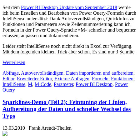
Seit dem
Power BI Desktop-Update vom September 2018
werde
ich beim Erstellen und Bearbeiten von Power Query-Formeln durch
IntelliSense unterstützt: Dank Autovervollständigen, QuickInfos zu
Funktionen und Parametern sowie Zeilennummerierung kann ich
Formeln in der Power Query-Sprache »M« schneller und bequemer
erfassen, anpassen und dokumentieren.
Leider steht IntelliSense noch nicht direkt in Excel zur Verfügung.
Mit dem folgenden kleinen Trick aber schon. Es sind nur 3 Schritte.
Weiterlesen
Abfrage
,
Autovervollständigen
,
Daten importieren und aufbereiten
,
Edtior
,
Erweiterter Editor
,
Externe Abfragen
,
Formeln
,
Funktionen
,
IntelliSense
,
M
,
M-Code
,
Parameter
,
Power BI Desktop
,
Power
Query
Sparklines-Demo (Teil 2): Feintuning der Linien,
Aufbereitung der Daten und schneller Wechsel des
Typs
13.03.2010
Frank Arendt-Theilen