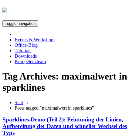
Toggle navigation
Events & Workshops
Office-Blog
Tutorials
Downloads
Kompetenzteam
Tag Archives:
maximalwert in
sparklines
Start
/
Posts tagged "maximalwert in sparklines"
Sparklines-Demo (Teil 2): Feintuning der Linien,
Aufbereitung der Daten und schneller Wechsel des
Typs