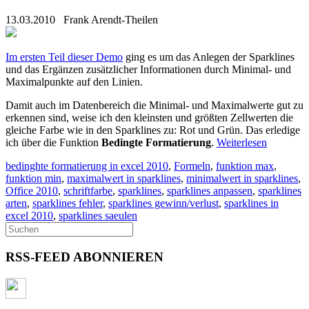
13.03.2010
Frank Arendt-Theilen
Im ersten Teil dieser Demo
ging es um das Anlegen der Sparklines
und das Ergänzen zusätzlicher Informationen durch Minimal- und
Maximalpunkte auf den Linien.
Damit auch im Datenbereich die Minimal- und Maximalwerte gut zu
erkennen sind, weise ich den kleinsten und größten Zellwerten die
gleiche Farbe wie in den Sparklines zu: Rot und Grün. Das erledige
ich über die Funktion
Bedingte Formatierung
.
Weiterlesen
bedinghte formatierung in excel 2010
,
Formeln
,
funktion max
,
funktion min
,
maximalwert in sparklines
,
minimalwert in sparklines
,
Office 2010
,
schriftfarbe
,
sparklines
,
sparklines anpassen
,
sparklines
arten
,
sparklines fehler
,
sparklines gewinn/verlust
,
sparklines in
excel 2010
,
sparklines saeulen
RSS-FEED ABONNIEREN