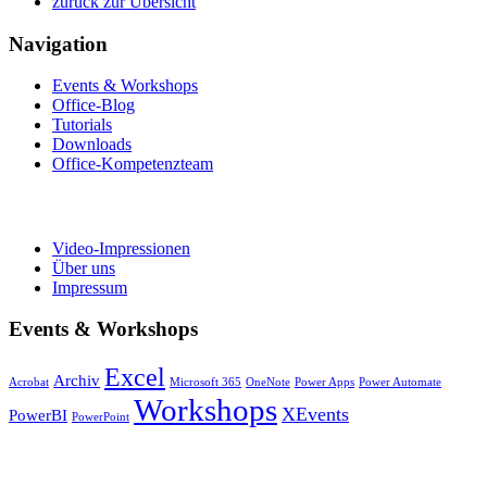
zurück zur Übersicht
Navigation
Events & Workshops
Office-Blog
Tutorials
Downloads
Office-Kompetenzteam
Video-Impressionen
Über uns
Impressum
Events & Workshops
Excel
Archiv
Acrobat
Microsoft 365
OneNote
Power Apps
Power Automate
Workshops
XEvents
PowerBI
PowerPoint