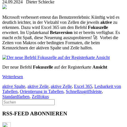
24.09.2024
Dieter Schiecke
Microsoft verbessert erneut das Benutzererlebnis: Künftig wird es
deutlich leichter, in der Vielzahl von Zellen die jeweils
aktive
zu
erkennen. Dazu wird Excel 365 um den Befehl
Fokuszelle
erweitert. Im Updatekanal
Betaversion
ist er bereits verfügbar. Es
macht echt Spaß, diese Neuerung auszuprobieren! 🚀 Vorbei die
Zeiten von Makros oder bedingten Formaten, die beim
Kennzeichnen der aktiven Spalte und Zeile halfen.
Der neue Befehl
Fokuszelle
auf der Registerkarte
Ansicht
Weiterlesen
aktive Spalte
,
aktive Zeile
,
aktive Zelle
,
Excel 365
,
Lesbarkeit von
Tabellen
,
Orientierung in Tabellen
,
Schnellzugriffsleiste
,
Standardfarben
,
Zellfokus
RSS-FEED ABONNIEREN