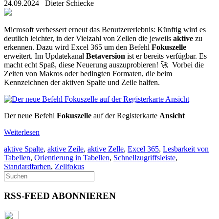
24.09.2024
Dieter Schiecke
Microsoft verbessert erneut das Benutzererlebnis: Künftig wird es
deutlich leichter, in der Vielzahl von Zellen die jeweils
aktive
zu
erkennen. Dazu wird Excel 365 um den Befehl
Fokuszelle
erweitert. Im Updatekanal
Betaversion
ist er bereits verfügbar. Es
macht echt Spaß, diese Neuerung auszuprobieren! 🚀 Vorbei die
Zeiten von Makros oder bedingten Formaten, die beim
Kennzeichnen der aktiven Spalte und Zeile halfen.
Der neue Befehl
Fokuszelle
auf der Registerkarte
Ansicht
Weiterlesen
aktive Spalte
,
aktive Zeile
,
aktive Zelle
,
Excel 365
,
Lesbarkeit von
Tabellen
,
Orientierung in Tabellen
,
Schnellzugriffsleiste
,
Standardfarben
,
Zellfokus
RSS-FEED ABONNIEREN