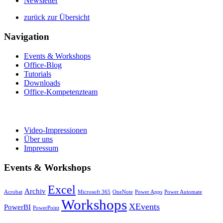
Newsletter
zurück zur Übersicht
Navigation
Events & Workshops
Office-Blog
Tutorials
Downloads
Office-Kompetenzteam
Video-Impressionen
Über uns
Impressum
Events & Workshops
Excel
Archiv
Acrobat
Microsoft 365
OneNote
Power Apps
Power Automate
Workshops
XEvents
PowerBI
PowerPoint