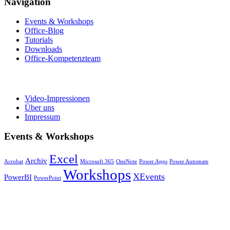
Navigation
Events & Workshops
Office-Blog
Tutorials
Downloads
Office-Kompetenzteam
Video-Impressionen
Über uns
Impressum
Events & Workshops
Excel
Archiv
Acrobat
Microsoft 365
OneNote
Power Apps
Power Automate
Workshops
XEvents
PowerBI
PowerPoint