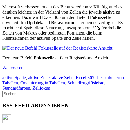
Microsoft verbessert erneut das Benutzererlebnis: Künftig wird es
deutlich leichter, in der Vielzahl von Zellen die jeweils
aktive
zu
erkennen. Dazu wird Excel 365 um den Befehl
Fokuszelle
erweitert. Im Updatekanal
Betaversion
ist er bereits verfügbar. Es
macht echt Spaß, diese Neuerung auszuprobieren! 🚀 Vorbei die
Zeiten von Makros oder bedingten Formaten, die beim
Kennzeichnen der aktiven Spalte und Zeile halfen.
Der neue Befehl
Fokuszelle
auf der Registerkarte
Ansicht
Weiterlesen
aktive Spalte
,
aktive Zeile
,
aktive Zelle
,
Excel 365
,
Lesbarkeit von
Tabellen
,
Orientierung in Tabellen
,
Schnellzugriffsleiste
,
Standardfarben
,
Zellfokus
RSS-FEED ABONNIEREN