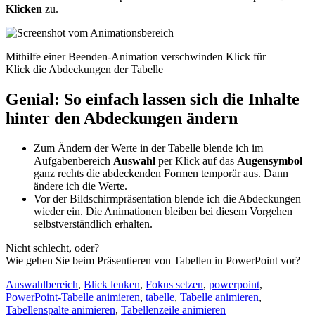
Klicken
zu.
Mithilfe einer Beenden-Animation verschwinden Klick für
Klick die Abdeckungen der Tabelle
Genial: So einfach lassen sich die Inhalte
hinter den Abdeckungen ändern
Zum Ändern der Werte in der Tabelle blende ich im
Aufgabenbereich
Auswahl
per Klick auf das
Augensymbol
ganz rechts die abdeckenden Formen temporär aus. Dann
ändere ich die Werte.
Vor der Bildschirmpräsentation blende ich die Abdeckungen
wieder ein. Die Animationen bleiben bei diesem Vorgehen
selbstverständlich erhalten.
Nicht schlecht, oder?
Wie gehen Sie beim Präsentieren von Tabellen in PowerPoint vor?
Auswahlbereich
,
Blick lenken
,
Fokus setzen
,
powerpoint
,
PowerPoint-Tabelle animieren
,
tabelle
,
Tabelle animieren
,
Tabellenspalte animieren
,
Tabellenzeile animieren