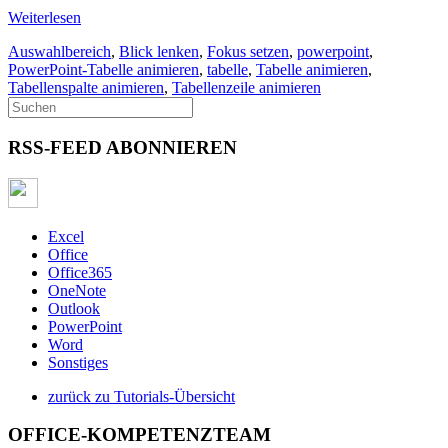
Weiterlesen
Auswahlbereich
,
Blick lenken
,
Fokus setzen
,
powerpoint
,
PowerPoint-Tabelle animieren
,
tabelle
,
Tabelle animieren
,
Tabellenspalte animieren
,
Tabellenzeile animieren
RSS-FEED ABONNIEREN
Excel
Office
Office365
OneNote
Outlook
PowerPoint
Word
Sonstiges
zurück zu Tutorials-Übersicht
OFFICE-KOMPETENZTEAM