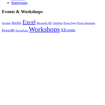
Impressum
Events & Workshops
Excel
Archiv
Acrobat
Microsoft 365
OneNote
Power Apps
Power Automate
Workshops
XEvents
PowerBI
PowerPoint