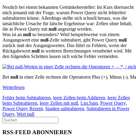
Neulich bei einem bekannten Getränkehersteller: Im Kurs überrascht
mich jemand mit der Frage, warum Power Query nicht fehlerfrei
subtrahieren könne. Allerdings stellte sich schnell heraus, was die
tatsächliche Ursache für falsche Ergebnisse war: Zellen ohne Inhalt,
die in Power Query mit
null
angezeigt werden.
Was ist an
null
so besonders? Wird beispielsweise von einem
Ausgangswert eine
null
-Zelle subtrahiert, gibt Power Query
null
zurück statt des Ausgangswertes. Das führt zu Fehlern, wenn der
Rückgabewert
null
in weiteren Berechnungen verarbeitet wird. Mit
den folgenden Schritten lassen sich solche Fehler vermeiden.
Bei
null
in einer Zelle rechnen die Operatoren Plus (+), Minus (-), Ma
Weiterlesen
Fehler beim Subtrahieren
,
leere Zellen beim Addieren
,
leere Zellen
beim Subtrahieren
,
leere Zellen mit null
,
List.Sum
,
Power Query
,
Power Query Rezept
,
Spalten subtrahieren
,
Subtrahieren in Power
Query
,
Wert null
RSS-FEED ABONNIEREN