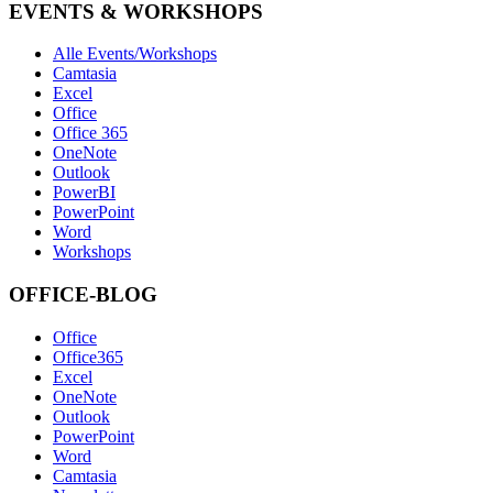
EVENTS & WORKSHOPS
Alle Events/Workshops
Camtasia
Excel
Office
Office 365
OneNote
Outlook
PowerBI
PowerPoint
Word
Workshops
OFFICE-BLOG
Office
Office365
Excel
OneNote
Outlook
PowerPoint
Word
Camtasia