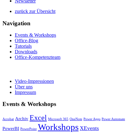
Newsletter
zurück zur Übersicht
Navigation
Events & Workshops
Office-Blog
Tutorials
Downloads
Office-Kompetenzteam
Video-Impressionen
Über uns
Impressum
Events & Workshops
Excel
Archiv
Acrobat
Microsoft 365
OneNote
Power Apps
Power Automate
Workshops
XEvents
PowerBI
PowerPoint