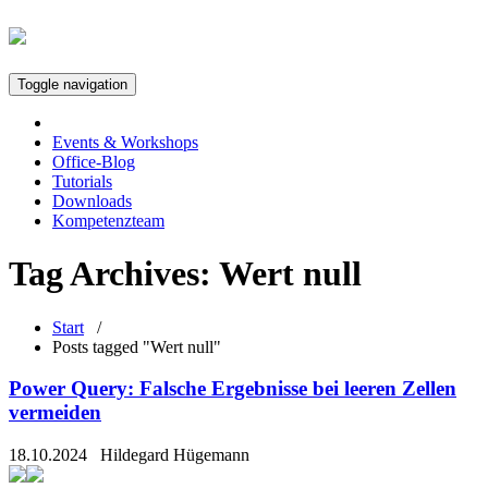
Toggle navigation
Events & Workshops
Office-Blog
Tutorials
Downloads
Kompetenzteam
Tag Archives:
Wert null
Start
/
Posts tagged "Wert null"
Power Query: Falsche Ergebnisse bei leeren Zellen
vermeiden
18.10.2024
Hildegard Hügemann