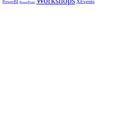
Workshops
XEvents
PowerBI
PowerPoint