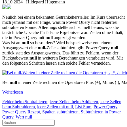
18.10.2024
Hildegard Hügemann
Neulich bei einem bekannten Getränkehersteller: Im Kurs überrascht
mich jemand mit der Frage, warum Power Query nicht fehlerfrei
subtrahieren könne. Allerdings stellte sich schnell heraus, was die
tatsächliche Ursache für falsche Ergebnisse war: Zellen ohne Inhalt,
die in Power Query mit
null
angezeigt werden.
Was ist an
null
so besonders? Wird beispielsweise von einem
Ausgangswert eine
null
-Zelle subtrahiert, gibt Power Query
null
zurück statt des Ausgangswertes. Das führt zu Fehlern, wenn der
Rückgabewert
null
in weiteren Berechnungen verarbeitet wird. Mit
den folgenden Schritten lassen sich solche Fehler vermeiden.
Bei
null
in einer Zelle rechnen die Operatoren Plus (+), Minus (-), Ma
Weiterlesen
Fehler beim Subtrahieren
,
leere Zellen beim Addieren
,
leere Zellen
beim Subtrahieren
,
leere Zellen mit null
,
List.Sum
,
Power Query
,
Power Query Rezept
,
Spalten subtrahieren
,
Subtrahieren in Power
Query
,
Wert null