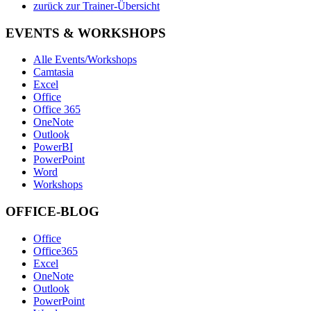
zurück zur Trainer-Übersicht
EVENTS & WORKSHOPS
Alle Events/Workshops
Camtasia
Excel
Office
Office 365
OneNote
Outlook
PowerBI
PowerPoint
Word
Workshops
OFFICE-BLOG
Office
Office365
Excel
OneNote
Outlook
PowerPoint