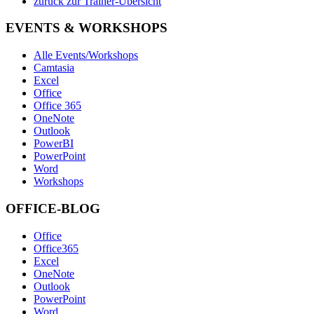
zurück zur Trainer-Übersicht
EVENTS & WORKSHOPS
Alle Events/Workshops
Camtasia
Excel
Office
Office 365
OneNote
Outlook
PowerBI
PowerPoint
Word
Workshops
OFFICE-BLOG
Office
Office365
Excel
OneNote
Outlook
PowerPoint
Word