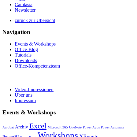
Camtasia
Newsletter
zurück zur Übersicht
Navigation
Events & Workshops
Office-Blog
Tutorials
Downloads
Office-Kompetenzteam
Video-Impressionen
Über uns
Impressum
Events & Workshops
Excel
Archiv
Acrobat
Microsoft 365
OneNote
Power Apps
Power Automate
Workshops
XEvents
PowerBI