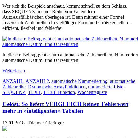
Wer sich die Beispiele anschaut, kommt schnell zu dem Schluss,
dass SEQUENZ in einer Reihe von Fällen dem
AutoAusfüllkästchen überlegen ist. Denn mit nur einer Formel
lassen sich Zahlenreihen in vielfältiger Form und Größe erstellen –
effizient, flexibel und fehlerfrei.
In diesem Beitrag geht es um automatische Zahlenreihen, Nummerieru
automatische Datum- und Uhrzeitlisten
Weiterlesen
ANZAHL
,
ANZAHL2
,
automatische Nummerierung
,
automatische
Zahlenreihe
,
Dynamische Arrayfunktionen
,
nummerierte Liste
,
SEQUENZ
,
TEXT
,
TEXT-Funktion
,
Wochentagliste
Gelöst: So liefert VERGLEICH keinen Fehlerwert
mehr in »intelligenten« Tabellen
17.01.2018
Dietmar Gieringer