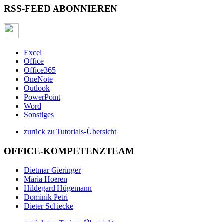
RSS-FEED ABONNIEREN
Excel
Office
Office365
OneNote
Outlook
PowerPoint
Word
Sonstiges
zurück zu Tutorials-Übersicht
OFFICE-KOMPETENZTEAM
Dietmar Gieringer
Maria Hoeren
Hildegard Hügemann
Dominik Petri
Dieter Schiecke