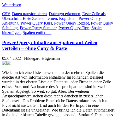
Weiterlesen
CSV
,
Daten transformieren
,
Datentyp erkennen
,
Erste Zeile als
Überschrift
,
Erste Zeile entfernen
,
Kopfdaten
,
Power Query
Anleitung
,
Power Query Kurs
,
Power Query Rezept
,
Power Query
Schulung
,
Power Query Seminar
,
Power Query Tipp
,
Spalte
hinzufügen
,
Spalten entfernen
Power Query: Inhalte aus Spalten auf Zeilen
verteilen – ohne Copy & Paste
05.04.2022
Hildegard Hügemann
Wie kann ich eine Liste auswerten, in der mehrere Spalten die
gleiche Art von Information enthalten? Im folgenden Beispiel
wurden in der oberen Liste die Daten zu jeder Firma in einer Zeile
erfasst. Vor- und Nachname des Ansprechpartners sind in zwei
Spalten abgelegt. So weit, so gut. Aber: Bei weiteren
Ansprechpartnern stehen diese rechts daneben in zusätzlichen
Spaltensets. Das Problem: Eine solche Datenstruktur lässt sich mit
Pivot nicht auswerten. Und auch für den Re-Import in eine
Datenbank ist sie ungeeignet. Wie bringe ich die Daten automatisiert
in die in der blauen Tabelle gezeigte passende Struktur? Dazu muss