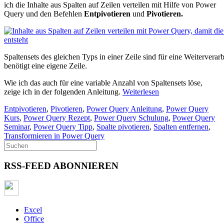
ich die Inhalte aus Spalten auf Zeilen verteilen mit Hilfe von Power
Query und den Befehlen
Entpivotieren
und
Pivotieren.
Spaltensets des gleichen Typs in einer Zeile sind für eine Weiterverar
benötigt eine eigene Zeile.
Wie ich das auch für eine variable Anzahl von Spaltensets löse,
zeige ich in der folgenden Anleitung.
Weiterlesen
Entpivotieren
,
Pivotieren
,
Power Query Anleitung
,
Power Query
Kurs
,
Power Query Rezept
,
Power Query Schulung
,
Power Query
Seminar
,
Power Query Tipp
,
Spalte pivotieren
,
Spalten entfernen
,
Transformieren in Power Query
RSS-FEED ABONNIEREN
Excel
Office