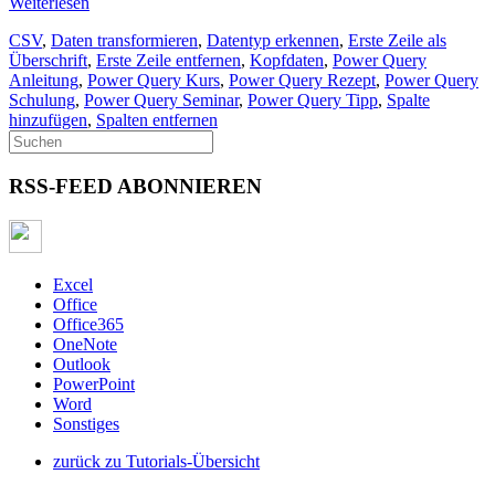
Weiterlesen
CSV
,
Daten transformieren
,
Datentyp erkennen
,
Erste Zeile als
Überschrift
,
Erste Zeile entfernen
,
Kopfdaten
,
Power Query
Anleitung
,
Power Query Kurs
,
Power Query Rezept
,
Power Query
Schulung
,
Power Query Seminar
,
Power Query Tipp
,
Spalte
hinzufügen
,
Spalten entfernen
RSS-FEED ABONNIEREN
Excel
Office
Office365
OneNote
Outlook
PowerPoint
Word
Sonstiges
zurück zu Tutorials-Übersicht