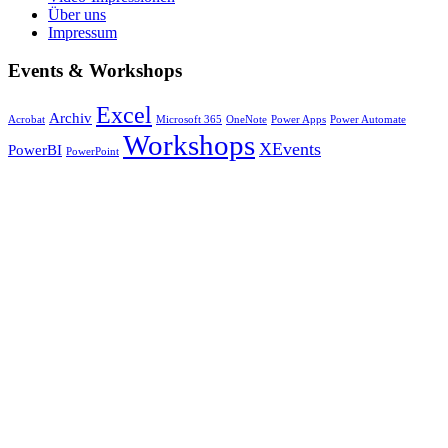
Über uns
Impressum
Events & Workshops
Excel
Archiv
Acrobat
Microsoft 365
OneNote
Power Apps
Power Automate
Workshops
XEvents
PowerBI
PowerPoint