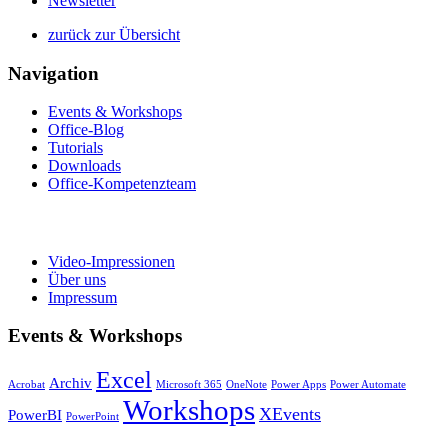
Newsletter
zurück zur Übersicht
Navigation
Events & Workshops
Office-Blog
Tutorials
Downloads
Office-Kompetenzteam
Video-Impressionen
Über uns
Impressum
Events & Workshops
Excel
Archiv
Acrobat
Microsoft 365
OneNote
Power Apps
Power Automate
Workshops
XEvents
PowerBI
PowerPoint