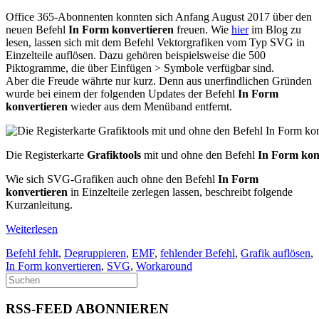
Office 365-Abonnenten konnten sich Anfang August 2017 über den
neuen Befehl
In Form konvertieren
freuen. Wie
hier
im Blog zu
lesen, lassen sich mit dem Befehl Vektorgrafiken vom Typ SVG in
Einzelteile auflösen. Dazu gehören beispielsweise die 500
Piktogramme, die über Einfügen > Symbole verfügbar sind.
Aber die Freude währte nur kurz. Denn aus unerfindlichen Gründen
wurde bei einem der folgenden Updates der Befehl
In Form
konvertieren
wieder aus dem Menüband entfernt.
Die Registerkarte
Grafiktools
mit und ohne den Befehl
In Form kon
Wie sich SVG-Grafiken auch ohne den Befehl
In Form
konvertieren
in Einzelteile zerlegen lassen, beschreibt folgende
Kurzanleitung.
Weiterlesen
Befehl fehlt
,
Degruppieren
,
EMF
,
fehlender Befehl
,
Grafik auflösen
,
In Form konvertieren
,
SVG
,
Workaround
RSS-FEED ABONNIEREN