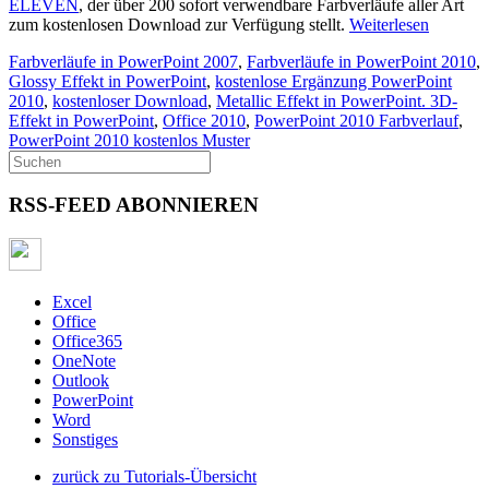
ELEVEN
, der über 200 sofort verwendbare Farbverläufe aller Art
zum kostenlosen Download zur Verfügung stellt.
Weiterlesen
Farbverläufe in PowerPoint 2007
,
Farbverläufe in PowerPoint 2010
,
Glossy Effekt in PowerPoint
,
kostenlose Ergänzung PowerPoint
2010
,
kostenloser Download
,
Metallic Effekt in PowerPoint. 3D-
Effekt in PowerPoint
,
Office 2010
,
PowerPoint 2010 Farbverlauf
,
PowerPoint 2010 kostenlos Muster
RSS-FEED ABONNIEREN
Excel
Office
Office365
OneNote
Outlook
PowerPoint
Word
Sonstiges
zurück zu Tutorials-Übersicht