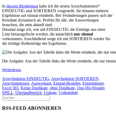
In
diesem Blogbeitrag
habe ich die neuen Arrayfunktionen*
EINDEUTIG und SORTIEREN vorgestellt. Sie können mehrere
Ergebnisse auf einmal ermitteln. Bei Veränderungen passen sich die
Resultate dynamisch an. Perfekt für alle, die Auswertungen
brauchen, die stets aktuell sind.
Diesmal zeige ich, wie mit EINDEUTIG die Einträge aus einer
Liste herausgefischt werden, die tatsächlich
nur einmal
vorkommen. Anschließend sorge ich mit SORTIEREN wieder für
die richtige Reihenfolge der Ergebnisse.
Die Aufgabe: Aus der Tabelle links die Werte ermitteln, die nur ein
Weiterlesen
Arrayfunktion EINDEUTIG
,
Arrayfunktion SORTIEREN
,
Arrayfunktionen
,
Auswertung
,
Einmal-Besteller
,
Einzelgänger
,
Excel 365
,
Keine Duplikate
,
ohne Duplikate
,
One-Hit-Wonder
,
SPILL
,
Überlaufbereich
,
Unikate
,
Unikatsliste
RSS-FEED ABONNIEREN