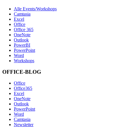
Alle Events/Workshops
Camtasia
Excel
Office
Office 365
OneNote
Outlook
PowerBI
PowerPoint
Word
Workshops
OFFICE-BLOG
Office
Office365
Excel
OneNote
Outlook
PowerPoint
Word
Camtasia
Newsletter