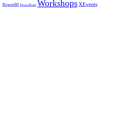
Workshops
XEvents
PowerBI
PowerPoint