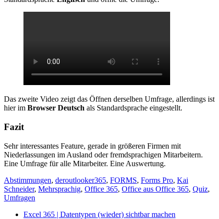
Das zweite Video zeigt das Öffnen derselben Umfrage, allerdings ist
hier im
Browser Deutsch
als Standardsprache eingestellt.
Fazit
Sehr interessantes Feature, gerade in größeren Firmen mit
Niederlassungen im Ausland oder fremdsprachigen Mitarbeitern.
Eine Umfrage für alle Mitarbeiter. Eine Auswertung.
Abstimmungen
,
deroutlooker365
,
FORMS
,
Forms Pro
,
Kai
Schneider
,
Mehrsprachig
,
Office 365
,
Office aus Office 365
,
Quiz
,
Umfragen
Excel 365 | Datentypen (wieder) sichtbar machen