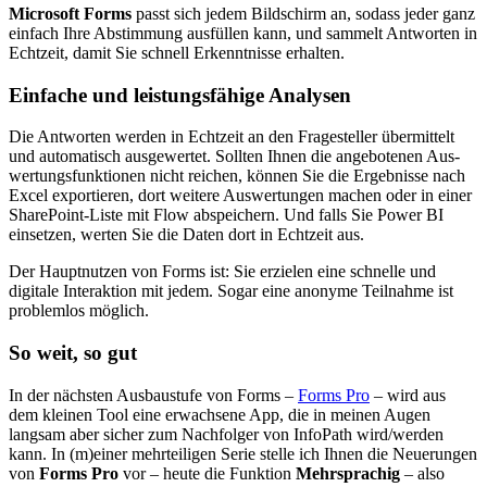
Microsoft Forms
passt sich jedem Bildschirm an, sodass jeder ganz
einfach Ihre Abstimmung ausfüllen kann, und sammelt Antworten in
Echtzeit, damit Sie schnell Erkenntnisse erhalten.
Einfache und leistungsfähige Analysen
Die Ant­worten werden in Echtzeit an den Fragesteller über­mittelt
und auto­matisch ausgewertet. Sollten Ihnen die angebo­tenen Aus­
wertungsfunktionen nicht reichen, können Sie die Ergebnisse nach
Excel exportieren, dort weitere Auswertungen machen oder in einer
SharePoint-Liste mit Flow abspeichern. Und falls Sie Power BI
einsetzen, werten Sie die Daten dort in Echtzeit aus.
Der Hauptnutzen von Forms ist: Sie erzielen eine schnelle und
digitale Interaktion mit jedem. Sogar eine anonyme Teilnahme ist
problemlos möglich.
So weit, so gut
In der nächsten Ausbaustufe von Forms –
Forms Pro
– wird aus
dem kleinen Tool eine erwachsene App, die in meinen Augen
langsam aber sicher zum Nachfolger von InfoPath wird/werden
kann. In (m)einer mehrteiligen Serie stelle ich Ihnen die Neuerungen
von
Forms Pro
vor – heute die Funktion
Mehrsprachig
– also