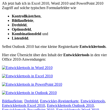
Ab jetzt hab ich in Excel 2010, Word 2010 und PowerPoint 2010
Zugriff auf solche typischen Formularfelder wie
Kontrollkästchen
,
Bildlaufleiste
,
Drehfeld
,
Optionsfeld
,
Kombinationsfeld
und
Listenfeld
.
Selbst Outlook 2010 hat eine kleine Registerkarte
Entwicklertools
.
Hier eine Übersicht über den Inhalt der
Entwicklertools
in den vier
Office 2010-Anwendungen:
Bildlaufleiste
,
Drehfeld
,
Entwickler-Registerkarte
,
Entwicklertools
,
Entwicklertools Excel 2010
,
Entwicklertools Outlook 2010
,
Entwicklertools PowerPoint 2010
,
Entwicklertools Word 2010
,