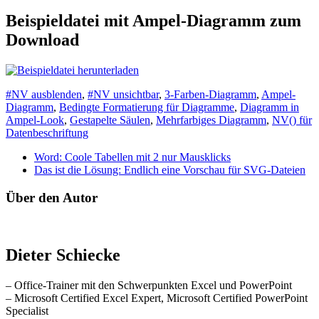
Beispieldatei mit Ampel-Diagramm zum
Download
#NV ausblenden
,
#NV unsichtbar
,
3-Farben-Diagramm
,
Ampel-
Diagramm
,
Bedingte Formatierung für Diagramme
,
Diagramm in
Ampel-Look
,
Gestapelte Säulen
,
Mehrfarbiges Diagramm
,
NV() für
Datenbeschriftung
Word: Coole Tabellen mit 2 nur Mausklicks
Das ist die Lösung: Endlich eine Vorschau für SVG-Dateien
Über den Autor
Dieter Schiecke
– Office-Trainer mit den Schwerpunkten Excel und PowerPoint
– Microsoft Certified Excel Expert, Microsoft Certified PowerPoint
Specialist