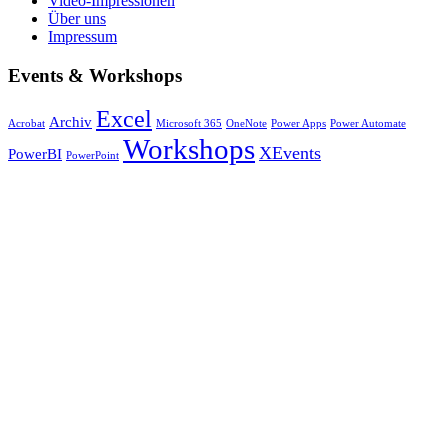
Video-Impressionen
Über uns
Impressum
Events & Workshops
Excel
Archiv
Acrobat
Microsoft 365
OneNote
Power Apps
Power Automate
Workshops
XEvents
PowerBI
PowerPoint