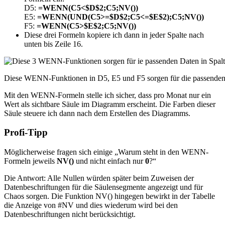
D5:
=WENN(C5<$D$2;C5;NV())
E5:
=WENN(UND(C5>=$D$2;C5<=$E$2);C5;NV())
F5:
=WENN(C5>$E$2;C5;NV())
Diese drei Formeln kopiere ich dann in jeder Spalte nach
unten bis Zeile 16.
Diese WENN-Funktionen in D5, E5 und F5 sorgen für die passenden 
Mit den WENN-Formeln stelle ich sicher, dass pro Monat nur ein
Wert als sichtbare Säule im Diagramm erscheint. Die Farben dieser
Säule steuere ich dann nach dem Erstellen des Diagramms.
Profi-Tipp
Möglicherweise fragen sich einige „Warum steht in den WENN-
Formeln jeweils
NV()
und nicht einfach nur
0
?“
Die Antwort: Alle Nullen würden später beim Zuweisen der
Datenbeschriftungen für die Säulensegmente angezeigt und für
Chaos sorgen. Die Funktion NV() hingegen bewirkt in der Tabelle
die Anzeige von #NV und dies wiederum wird bei den
Datenbeschriftungen nicht berücksichtigt.