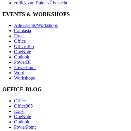
zurück zur Trainer-Übersicht
EVENTS & WORKSHOPS
Alle Events/Workshops
Camtasia
Excel
Office
Office 365
OneNote
Outlook
PowerBI
PowerPoint
Word
Workshops
OFFICE-BLOG
Office
Office365
Excel
OneNote
Outlook
PowerPoint