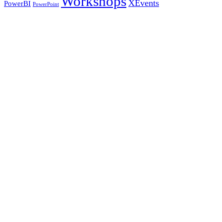
Workshops
XEvents
PowerBI
PowerPoint