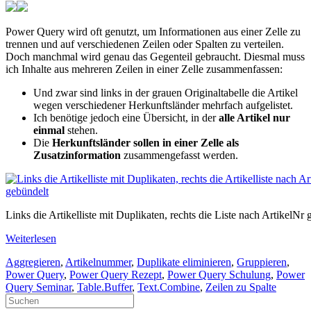
Power Query wird oft genutzt, um Informationen aus einer Zelle zu
trennen und auf verschiedenen Zeilen oder Spalten zu verteilen.
Doch manchmal wird genau das Gegenteil gebraucht. Diesmal muss
ich Inhalte aus mehreren Zeilen in einer Zelle zusammenfassen:
Und zwar sind links in der grauen Originaltabelle die Artikel
wegen verschiedener Herkunftsländer mehrfach aufgelistet.
Ich benötige jedoch eine Übersicht, in der
alle Artikel nur
einmal
stehen.
Die
Herkunftsländer sollen in einer Zelle als
Zusatzinformation
zusammengefasst werden.
Links die Artikelliste mit Duplikaten, rechts die Liste nach ArtikelNr
Weiterlesen
Aggregieren
,
Artikelnummer
,
Duplikate eliminieren
,
Gruppieren
,
Power Query
,
Power Query Rezept
,
Power Query Schulung
,
Power
Query Seminar
,
Table.Buffer
,
Text.Combine
,
Zeilen zu Spalte