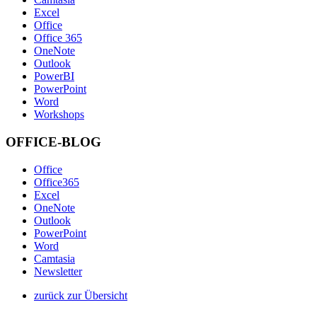
Excel
Office
Office 365
OneNote
Outlook
PowerBI
PowerPoint
Word
Workshops
OFFICE-BLOG
Office
Office365
Excel
OneNote
Outlook
PowerPoint
Word
Camtasia
Newsletter
zurück zur Übersicht