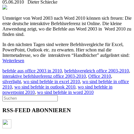
05.06.2010
Dieter Schiecke
Umsteiger von Word 2003 nach Word 2010 können sich freuen: Die
erste deutsche interaktive Befehlsreferenz ist Online. Die kleine
Anwendung zeigt, wo die Befehle aus Word 2003 in Word 2010 zu
finden sind.
In den nächsten Tagen sind weitere Befehlsvergleiche für Excel,
PowerPoint, Outlook etc. zu erwarten. Hier schon mal die
Internetadresse, wo die interaktiven “Handbücher” aufgelistet sind:
Weiterlesen
befehle aus office 2003 in 2010
,
befehlsvergleich office 2003-2010
,
interaktive befehlsreferenz office 2003-2010
,
Office 2010
,
silverlight
,
wo sind befehle in excel 2010
,
wo sind befehle in office
2010
,
wo sind befehle in outlook 2010
,
wo sind befehle in
powerpoint 2010
,
wo sind befehle in word 2010
RSS-FEED ABONNIEREN