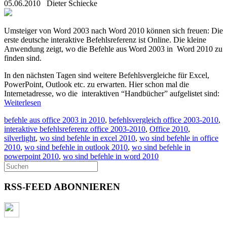
05.06.2010
Dieter Schiecke
Umsteiger von Word 2003 nach Word 2010 können sich freuen: Die
erste deutsche interaktive Befehlsreferenz ist Online. Die kleine
Anwendung zeigt, wo die Befehle aus Word 2003 in Word 2010 zu
finden sind.
In den nächsten Tagen sind weitere Befehlsvergleiche für Excel,
PowerPoint, Outlook etc. zu erwarten. Hier schon mal die
Internetadresse, wo die interaktiven “Handbücher” aufgelistet sind:
Weiterlesen
befehle aus office 2003 in 2010
,
befehlsvergleich office 2003-2010
,
interaktive befehlsreferenz office 2003-2010
,
Office 2010
,
silverlight
,
wo sind befehle in excel 2010
,
wo sind befehle in office
2010
,
wo sind befehle in outlook 2010
,
wo sind befehle in
powerpoint 2010
,
wo sind befehle in word 2010
RSS-FEED ABONNIEREN