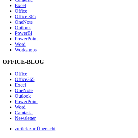
Excel
Office
Office 365
OneNote
Outlook
PowerBI
PowerPoint
Word
Workshops
OFFICE-BLOG
Office
Office365
Excel
OneNote
Outlook
PowerPoint
Word
Camtasia
Newsletter
zurück zur Übersicht