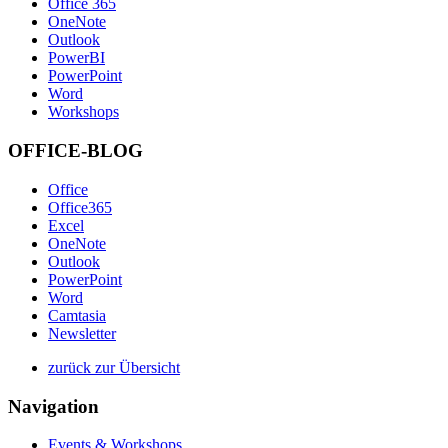
Office 365
OneNote
Outlook
PowerBI
PowerPoint
Word
Workshops
OFFICE-BLOG
Office
Office365
Excel
OneNote
Outlook
PowerPoint
Word
Camtasia
Newsletter
zurück zur Übersicht
Navigation
Events & Workshops