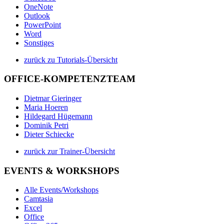
OneNote
Outlook
PowerPoint
Word
Sonstiges
zurück zu Tutorials-Übersicht
OFFICE-KOMPETENZTEAM
Dietmar Gieringer
Maria Hoeren
Hildegard Hügemann
Dominik Petri
Dieter Schiecke
zurück zur Trainer-Übersicht
EVENTS & WORKSHOPS
Alle Events/Workshops
Camtasia
Excel
Office