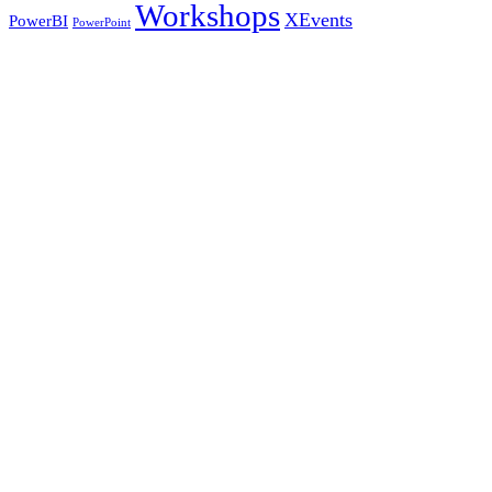
Workshops
XEvents
PowerBI
PowerPoint