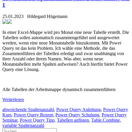
1
25.01.2023
Hildegard Hügemann
In einer Excel-Mappe wird pro Monat eine neue Tabelle erstellt. Die
Tabellen sollen automatisch zusammengeführt und ausgewertet
werden, wenn eine neue Monatstabelle hinzukommt. Mit Power
Query ist das kein Problem. Ich wähle eine Methode, die das
Zusammenführen der Tabellen erledigt und zwar unabhängig von
ihrer Anzahl oder ihrem Namen. Was aber, wenn neue
Monatstabellen mehr Spalten aufweisen? Auch hierfür bietet Power
Query eine Lösung.
Alle Tabellen der Arbeitsmappe dynamisch zusammenführen
Weiterlesen
abweichende Spaltenanzahl
,
Power Query Anleitung
,
Power Query
Kurs
,
Power Query Rezept
,
Power Query Schulung
,
Power Query
Seminar
,
Power Query Tipp
,
Tabellen anfügen
,
Table.Combine
,
variable Spaltenanzahl