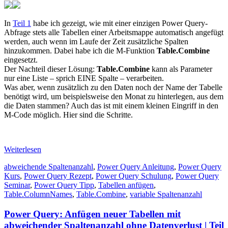
In
Teil 1
habe ich gezeigt, wie mit einer einzigen Power Query-
Abfrage stets alle Tabellen einer Arbeitsmappe automatisch angefügt
werden, auch wenn im Laufe der Zeit zusätzliche Spalten
hinzukommen. Dabei habe ich die M-Funktion
Table.Combine
eingesetzt.
Der Nachteil dieser Lösung:
Table.Combine
kann als Parameter
nur eine Liste – sprich EINE Spalte – verarbeiten.
Was aber, wenn zusätzlich zu den Daten noch der Name der Tabelle
benötigt wird, um beispielsweise den Monat zu hinterlegen, aus dem
die Daten stammen? Auch das ist mit einem kleinen Eingriff in den
M-Code möglich. Hier sind die Schritte.
Weiterlesen
abweichende Spaltenanzahl
,
Power Query Anleitung
,
Power Query
Kurs
,
Power Query Rezept
,
Power Query Schulung
,
Power Query
Seminar
,
Power Query Tipp
,
Tabellen anfügen
,
Table.ColumnNames
,
Table.Combine
,
variable Spaltenanzahl
Power Query: Anfügen neuer Tabellen mit
abweichender Spaltenanzahl ohne Datenverlust | Teil