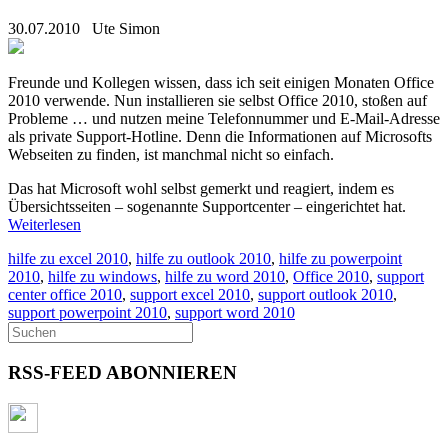
30.07.2010
Ute Simon
Freunde und Kollegen wissen, dass ich seit einigen Monaten Office
2010 verwende. Nun installieren sie selbst Office 2010, stoßen auf
Probleme … und nutzen meine Telefonnummer und E-Mail-Adresse
als private Support-Hotline. Denn die Informationen auf Microsofts
Webseiten zu finden, ist manchmal nicht so einfach.
Das hat Microsoft wohl selbst gemerkt und reagiert, indem es
Übersichtsseiten – sogenannte Supportcenter – eingerichtet hat.
Weiterlesen
hilfe zu excel 2010
,
hilfe zu outlook 2010
,
hilfe zu powerpoint
2010
,
hilfe zu windows
,
hilfe zu word 2010
,
Office 2010
,
support
center office 2010
,
support excel 2010
,
support outlook 2010
,
support powerpoint 2010
,
support word 2010
RSS-FEED ABONNIEREN