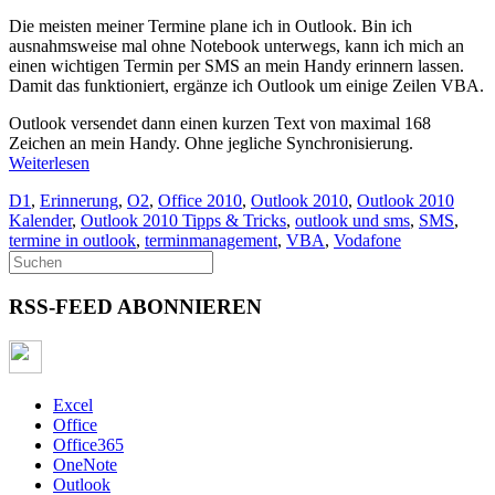
Die meisten meiner Termine plane ich in Outlook. Bin ich
ausnahmsweise mal ohne Notebook unterwegs, kann ich mich an
einen wichtigen Termin per SMS an mein Handy erinnern lassen.
Damit das funktioniert, ergänze ich Outlook um einige Zeilen VBA.
Outlook versendet dann einen kurzen Text von maximal 168
Zeichen an mein Handy. Ohne jegliche Synchronisierung.
Weiterlesen
D1
,
Erinnerung
,
O2
,
Office 2010
,
Outlook 2010
,
Outlook 2010
Kalender
,
Outlook 2010 Tipps & Tricks
,
outlook und sms
,
SMS
,
termine in outlook
,
terminmanagement
,
VBA
,
Vodafone
RSS-FEED ABONNIEREN
Excel
Office
Office365
OneNote
Outlook