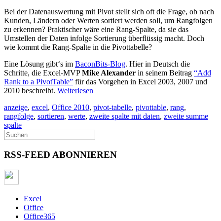
Bei der Datenauswertung mit Pivot stellt sich oft die Frage, ob nach
Kunden, Ländern oder Werten sortiert werden soll, um Rangfolgen
zu erkennen? Praktischer wäre eine Rang-Spalte, da sie das
Umstellen der Daten infolge Sortierung überflüssig macht. Doch
wie kommt die Rang-Spalte in die Pivottabelle?
Eine Lösung gibt‘s im
BaconBits-Blog
. Hier in Deutsch die
Schritte, die Excel-MVP
Mike Alexander
in seinem Beitrag
“Add
Rank to a PivotTable”
für das Vorgehen in Excel 2003, 2007 und
2010 beschreibt.
Weiterlesen
anzeige
,
excel
,
Office 2010
,
pivot-tabelle
,
pivottable
,
rang
,
rangfolge
,
sortieren
,
werte
,
zweite spalte mit daten
,
zweite summe
spalte
RSS-FEED ABONNIEREN
Excel
Office
Office365