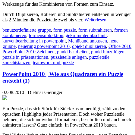
Werkzeuge für das Kombinieren von Formen zum Einsatz.
Durch Duplizieren, Rotieren und Subtrahieren entstehen in weniger
als 2 Minuten die Puzzleteile zwei bis vier.
Weiterlesen
benutzerdefinierte gruppe
,
form puzzle
,
form subtrahieren
,
formen
kombinieren
,
formensubtraktion
,
gekrümmter abschnitt
,
kurvenbearbeitung in powerpoint
,
Menüband anpassen
,
neue
gruppe
,
neuerung powerpoint 2010
,
objekt duplizieren
,
Office 2010
,
PowerPoint 2010 Zeichnen
,
punkt bearbeiten
,
punkt hinzufügen
,
puzzle in präsentationen
,
puzzleteile anlegen
,
puzzleteile
zurechtstanzen
,
teamwork und puzzle
PowerPoint 2010 | Wie aus Quadraten ein Puzzle
entsteht (1)
02.08.2010
Dietmar Gieringer
Ein Puzzle, das sich Stück für Stück zusammenfügt, zählt zu den
optischen Highlights jeder Präsentation. Doch woher Puzzleteile
nehmen, die sich individuell formatieren, beschriften und auch noch
animieren lassen? Ganz einfach: In PowerPoint 2010 bauen.