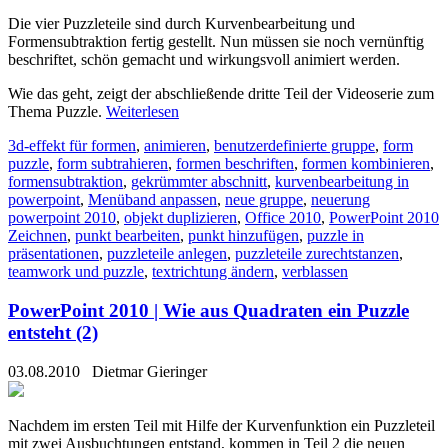
Die vier Puzzleteile sind durch Kurvenbearbeitung und
Formensubtraktion fertig gestellt. Nun müssen sie noch vernünftig
beschriftet, schön gemacht und wirkungsvoll animiert werden.
Wie das geht, zeigt der abschließende dritte Teil der Videoserie zum
Thema Puzzle.
Weiterlesen
3d-effekt für formen
,
animieren
,
benutzerdefinierte gruppe
,
form
puzzle
,
form subtrahieren
,
formen beschriften
,
formen kombinieren
,
formensubtraktion
,
gekrümmter abschnitt
,
kurvenbearbeitung in
powerpoint
,
Menüband anpassen
,
neue gruppe
,
neuerung
powerpoint 2010
,
objekt duplizieren
,
Office 2010
,
PowerPoint 2010
Zeichnen
,
punkt bearbeiten
,
punkt hinzufügen
,
puzzle in
präsentationen
,
puzzleteile anlegen
,
puzzleteile zurechtstanzen
,
teamwork und puzzle
,
textrichtung ändern
,
verblassen
PowerPoint 2010 | Wie aus Quadraten ein Puzzle
entsteht (2)
03.08.2010
Dietmar Gieringer
Nachdem im ersten Teil mit Hilfe der Kurvenfunktion ein Puzzleteil
mit zwei Ausbuchtungen entstand, kommen in Teil 2 die neuen