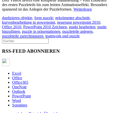
Drei Videos liefern eine komplette Bauanleitung – vom Entstehen
des ersten Puzzleteils bis zum letzten Animationseffekt. Besonders
spannend ist das Anlegen der Puzzleformen.
Weiterlesen
duplizieren objekte
,
form puzzle
,
gekrümmter abschnitt
,
kurvenbearbeitung in powerpoint
,
neuerung powerpoint 2010
,
Office 2010
,
PowerPoint 2010 Zeichnen
,
punkt bearbeiten
,
punkt
hinzufügen
,
puzzle in präsentationen
,
puzzleteile anlegen
,
puzzleteile zurechtstanzen
,
teamwork und puzzle
RSS-FEED ABONNIEREN
Excel
Office
Office365
OneNote
Outlook
PowerPoint
Word
Sonstiges