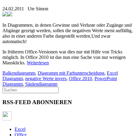
24.02.2011
Ute Simon
In Diagrammen, in denen Gewinne und Verluste oder Zugänge und
Abgänge gezeigt werden, sollen die negativen Werte meist auffällig,
also in einer anderen Farbe dargestellt werden.Und zwar
automatisch!
In früheren Office-Versionen war dies nur mit Hilfe von Tricks
möglich. In Office 2010 ist das nun eine Sache von nur wenigen
Mausklicks.
Weiterlesen
Balkendiagramm
,
Diagramm mit Farbunterscheidung
,
Excel
Diagramm
,
negative Werte invers
,
Office 2010
,
PowerPoint
Diagramm
,
Säulendiagramm
RSS-FEED ABONNIEREN
Excel
Office