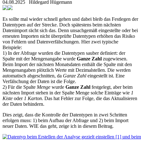
04.08.2025
Hildegard Hügemann
Es sollte mal wieder schnell gehen und dabei bleib das Festlegen der
Datentypen auf der Strecke. Doch spätestens beim nächsten
Datenimport rächt sich das. Denn unsachgemäß eingestellte oder bei
erneuten Importen nicht überprüfte Datentypen erhöhen das Risiko
von Fehlern und Datenverfälschungen. Hier zwei typische
Beispiele:
1) In der Abfrage wurden die Datentypen sauber definiert: der
Spalte mit der Mengenangabe wurde
Ganze Zahl
zugewiesen.
Beim Import der nächsten Monatsdaten enthält die Spalte mit den
Mengenangaben plötzlich Werte mit Dezimalstellen. Die werden
automatisch abgeschnitten, da
Ganze Zahl
eingestellt ist. Eine
Verfälschung der Daten ist die Folge.
2) Für die Spalte
Menge
wurde
Ganze Zahl
festgelegt, aber beim
nächsten Import stehen in der Spalte Menge solche Einträge wie
1
Kiste
oder
1 Karton
. Das hat Fehler zur Folge, die das Aktualisieren
der Daten behindern.
Dies zeigt, dass die Kontrolle der Datentypen in zwei Schritten
erfolgen muss: 1) beim Aufbau der Abfrage und 2) beim Import
neuer Daten. WIE das geht, zeige ich in diesem Beitrag.