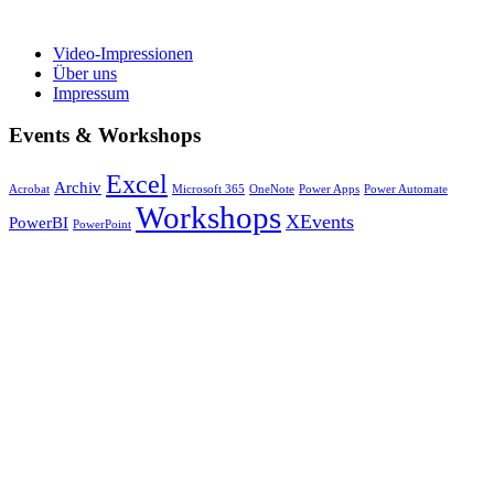
Video-Impressionen
Über uns
Impressum
Events & Workshops
Excel
Archiv
Acrobat
Microsoft 365
OneNote
Power Apps
Power Automate
Workshops
XEvents
PowerBI
PowerPoint