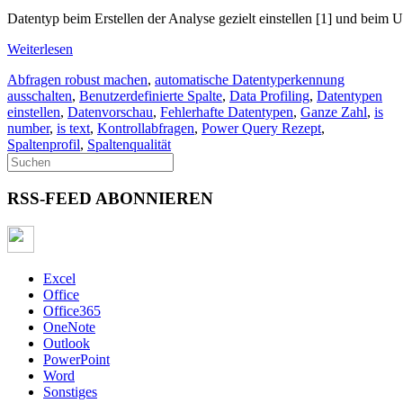
Datentyp beim Erstellen der Analyse gezielt einstellen [1] und beim U
Weiterlesen
Abfragen robust machen
,
automatische Datentyperkennung
ausschalten
,
Benutzerdefinierte Spalte
,
Data Profiling
,
Datentypen
einstellen
,
Datenvorschau
,
Fehlerhafte Datentypen
,
Ganze Zahl
,
is
number
,
is text
,
Kontrollabfragen
,
Power Query Rezept
,
Spaltenprofil
,
Spaltenqualität
RSS-FEED ABONNIEREN
Excel
Office
Office365
OneNote
Outlook
PowerPoint
Word
Sonstiges