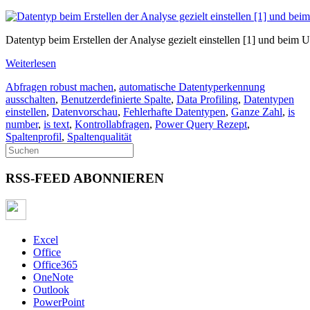
Datentyp beim Erstellen der Analyse gezielt einstellen [1] und beim U
Weiterlesen
Abfragen robust machen
,
automatische Datentyperkennung
ausschalten
,
Benutzerdefinierte Spalte
,
Data Profiling
,
Datentypen
einstellen
,
Datenvorschau
,
Fehlerhafte Datentypen
,
Ganze Zahl
,
is
number
,
is text
,
Kontrollabfragen
,
Power Query Rezept
,
Spaltenprofil
,
Spaltenqualität
RSS-FEED ABONNIEREN
Excel
Office
Office365
OneNote
Outlook
PowerPoint