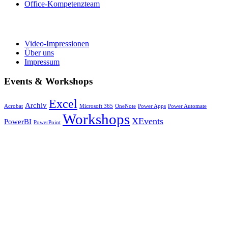
Office-Kompetenzteam
Video-Impressionen
Über uns
Impressum
Events & Workshops
Excel
Archiv
Acrobat
Microsoft 365
OneNote
Power Apps
Power Automate
Workshops
XEvents
PowerBI
PowerPoint