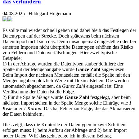
das verhindern
04.08.2025
Hildegard Hügemann
Es sollte mal wieder schnell gehen und dabei bleib das Festlegen der
Datentypen auf der Strecke. Doch spätestens beim nächsten
Datenimport rächt sich das. Denn unsachgemäß eingestellte oder bei
erneuten Importen nicht überprüfte Datentypen erhöhen das Risiko
von Fehlern und Datenverfälschungen. Hier zwei typische
Beispiele:
1) In der Abfrage wurden die Datentypen sauber definiert: der
Spalte mit der Mengenangabe wurde
Ganze Zahl
zugewiesen.
Beim Import der nächsten Monatsdaten enthält die Spalte mit den
Mengenangaben plötzlich Werte mit Dezimalstellen. Die werden
automatisch abgeschnitten, da
Ganze Zahl
eingestellt ist. Eine
Verfälschung der Daten ist die Folge.
2) Für die Spalte
Menge
wurde
Ganze Zahl
festgelegt, aber beim
nächsten Import stehen in der Spalte Menge solche Einträge wie
1
Kiste
oder
1 Karton
. Das hat Fehler zur Folge, die das Aktualisieren
der Daten behindern.
Dies zeigt, dass die Kontrolle der Datentypen in zwei Schritten
erfolgen muss: 1) beim Aufbau der Abfrage und 2) beim Import
neuer Daten. WIE das geht, zeige ich in diesem Beitrag.