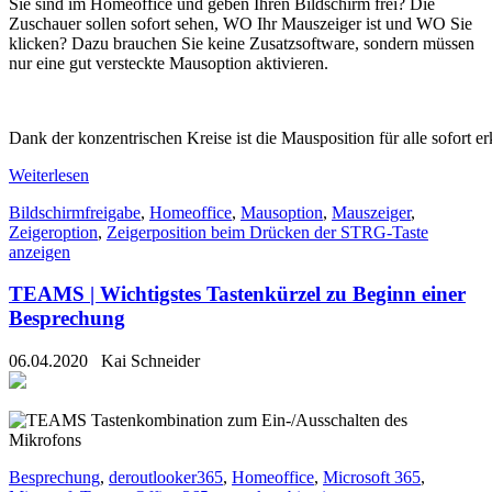
Sie sind im Homeoffice und geben Ihren Bildschirm frei? Die
Zuschauer sollen sofort sehen, WO Ihr Mauszeiger ist und WO Sie
klicken? Dazu brauchen Sie keine Zusatzsoftware, sondern müssen
nur eine gut versteckte Mausoption aktivieren.
Dank der konzentrischen Kreise ist die Mausposition für alle sofort e
Weiterlesen
Bildschirmfreigabe
,
Homeoffice
,
Mausoption
,
Mauszeiger
,
Zeigeroption
,
Zeigerposition beim Drücken der STRG-Taste
anzeigen
TEAMS | Wichtigstes Tastenkürzel zu Beginn einer
Besprechung
06.04.2020
Kai Schneider
Besprechung
,
deroutlooker365
,
Homeoffice
,
Microsoft 365
,