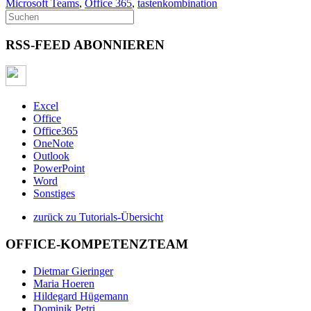
Microsoft Teams
,
Office 365
,
tastenkombination
RSS-FEED ABONNIEREN
Excel
Office
Office365
OneNote
Outlook
PowerPoint
Word
Sonstiges
zurück zu Tutorials-Übersicht
OFFICE-KOMPETENZTEAM
Dietmar Gieringer
Maria Hoeren
Hildegard Hügemann
Dominik Petri