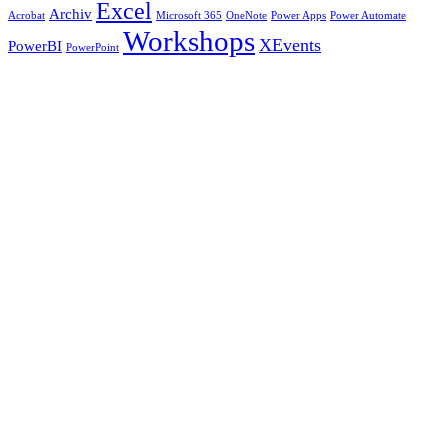
Excel
Archiv
Acrobat
Microsoft 365
OneNote
Power Apps
Power Automate
Workshops
XEvents
PowerBI
PowerPoint