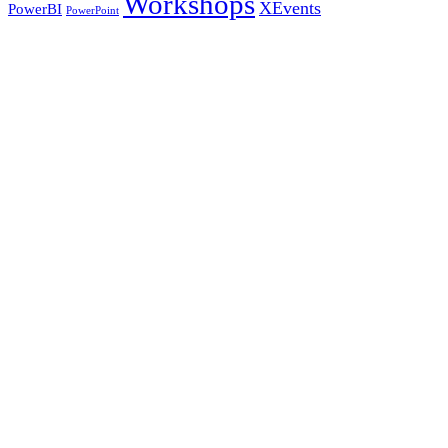
Workshops
XEvents
PowerBI
PowerPoint