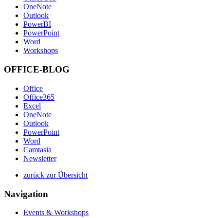
OneNote
Outlook
PowerBI
PowerPoint
Word
Workshops
OFFICE-BLOG
Office
Office365
Excel
OneNote
Outlook
PowerPoint
Word
Camtasia
Newsletter
zurück zur Übersicht
Navigation
Events & Workshops