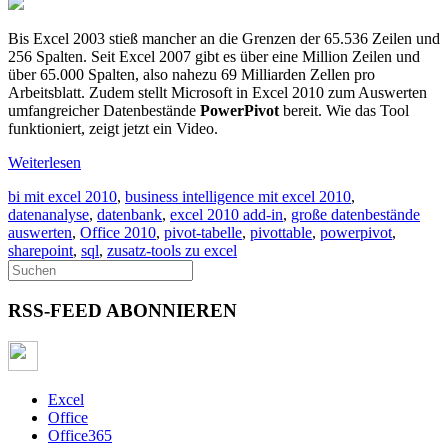
Bis Excel 2003 stieß mancher an die Grenzen der 65.536 Zeilen und
256 Spalten. Seit Excel 2007 gibt es über eine Million Zeilen und
über 65.000 Spalten, also nahezu 69 Milliarden Zellen pro
Arbeitsblatt. Zudem stellt Microsoft in Excel 2010 zum Auswerten
umfangreicher Datenbestände
PowerPivot
bereit. Wie das Tool
funktioniert, zeigt jetzt ein Video.
Weiterlesen
bi mit excel 2010
,
business intelligence mit excel 2010
,
datenanalyse
,
datenbank
,
excel 2010 add-in
,
große datenbestände
auswerten
,
Office 2010
,
pivot-tabelle
,
pivottable
,
powerpivot
,
sharepoint
,
sql
,
zusatz-tools zu excel
RSS-FEED ABONNIEREN
Excel
Office
Office365