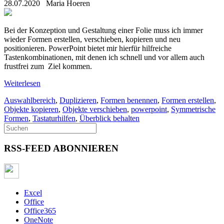
28.07.2020
Maria Hoeren
Bei der Konzeption und Gestaltung einer Folie muss ich immer
wieder Formen erstellen, verschieben, kopieren und neu
positionieren. PowerPoint bietet mir hierfür hilfreiche
Tastenkombinationen, mit denen ich schnell und vor allem auch
frustfrei zum Ziel kommen.
Weiterlesen
Auswahlbereich
,
Duplizieren
,
Formen benennen
,
Formen erstellen
,
Objekte kopieren
,
Objekte verschieben
,
powerpoint
,
Symmetrische
Formen
,
Tastaturhilfen
,
Überblick behalten
RSS-FEED ABONNIEREN
Excel
Office
Office365
OneNote