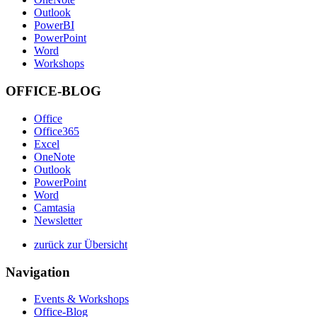
Outlook
PowerBI
PowerPoint
Word
Workshops
OFFICE-BLOG
Office
Office365
Excel
OneNote
Outlook
PowerPoint
Word
Camtasia
Newsletter
zurück zur Übersicht
Navigation
Events & Workshops
Office-Blog